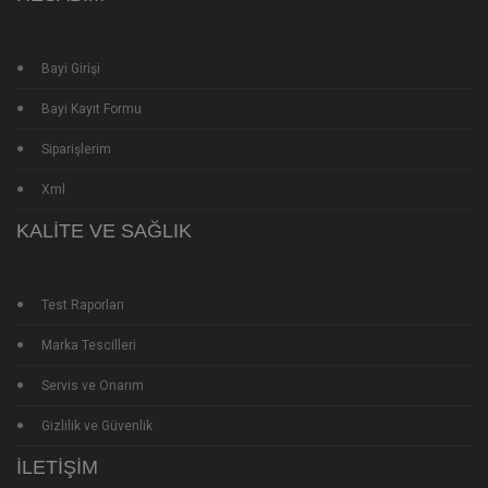
Bayi Girişi
Bayi Kayıt Formu
Siparişlerim
Xml
KALITE VE SAĞLIK
Test Raporları
Marka Tescilleri
Servis ve Onarım
Gizlilik ve Güvenlik
İLETIŞIM