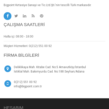
Bigpoint Kırtasiye Sanayi ve Tic.Ltd.Şti.'nin tescilli Türk markasıdır.
ÇALIŞMA SAATLERI
Hafta içi: 08:00 - 18:00
Müşteri Hizmetleri: 0(212) 551 00 92
FIRMA BILGILERI
Deliklikaya Mah. Kitabe Cad. No:5 Arnavutköy/İstanbul
İstiklal Mah. Bakımyurdu Cad. No:188 Seyhan/Adana
0(212) 551 00 92
info@bigpoint.com.tr
HESABIM