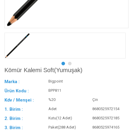
Kömür Kalemi Soft(Yumuşak)
Marka :
Bigpoint
Ürün Kodu :
BPP811
Kdv / Menşei :
%20
Çin
1. Birim :
Adet
8680525972154
2. Birim :
Kutu(12 Adet)
8680525972185
3. Birim :
Paket(288 Adet)
8680525974165