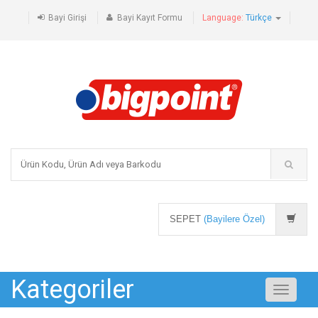
Bayi Girişi
Bayi Kayıt Formu
Language:
Türkçe
SEPET
(Bayilere Özel)
Kategoriler
Toggle
navigati