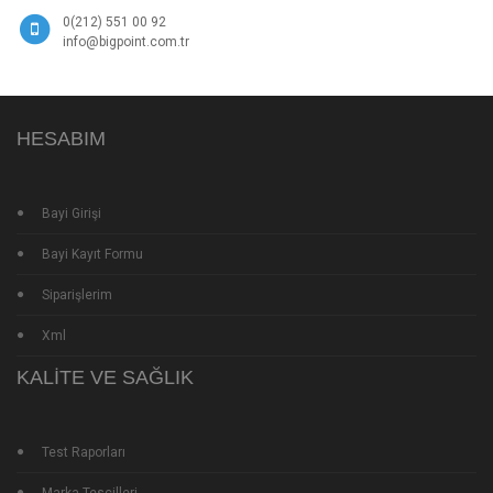
0(212) 551 00 92
info@bigpoint.com.tr
HESABIM
Bayi Girişi
Bayi Kayıt Formu
Siparişlerim
Xml
KALITE VE SAĞLIK
Test Raporları