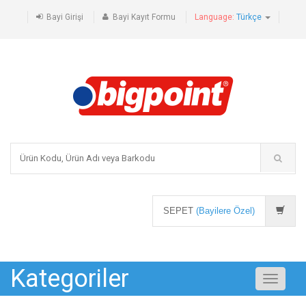
Bayi Girişi
Bayi Kayıt Formu
Language:
Türkçe
SEPET
(Bayilere Özel)
Kategoriler
Toggle
navigati