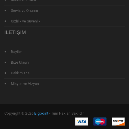
Marka Tescilleri
Servis ve Onarım
Gizlilik ve Güvenlik
İLETIŞIM
Bayiler
Bize Ulaşın
Hakkımızda
Misyon ve Vizyon
Copyright © 2026
Bigpoint
- Tüm Hakları Saklıdır