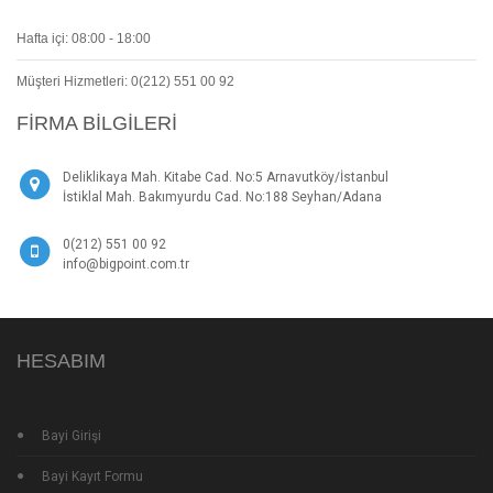
Hafta içi: 08:00 - 18:00
Müşteri Hizmetleri: 0(212) 551 00 92
FIRMA BILGILERI
Deliklikaya Mah. Kitabe Cad. No:5 Arnavutköy/İstanbul
İstiklal Mah. Bakımyurdu Cad. No:188 Seyhan/Adana
0(212) 551 00 92
info@bigpoint.com.tr
HESABIM
Bayi Girişi
Bayi Kayıt Formu