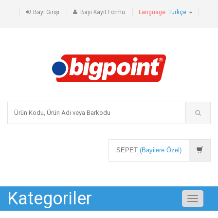
Bayi Girişi
Bayi Kayıt Formu
Language:
Türkçe
SEPET
(Bayilere Özel)
Kategoriler
Toggle
navigati