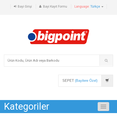
Bayi Girişi
Bayi Kayıt Formu
Language:
Türkçe
SEPET
(Bayilere Özel)
Kategoriler
Toggle
navigati