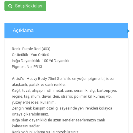
Satış Noktaları
Açıklama
Renk: Purple Red (403)
Örtücülük : Yarı Örtücü
Işığa Dayanıklılık: 100 Yıl Dayanıklı
Pigment No: PR13
Artist's - Heavy Body 75ml Serisi ile en yoğun pigmentli, ideal
akışkanlı, parlak ve canlı renkler.
Kağıt, tuval, ahşap, mdf, metal, cam, seramik, alçı, kartonpiyer,
reçine, taş, mum, duvar, deri, strafor, polimer kil, kumaş v.b.
yüzeylerde ideal kullanım.
Zengin renk karışım özelliği sayesinde yeni renkleri kolayca
ortaya çıkarabilirsiniz.
Işığa olan dayanıklığı ile uzun seneler eserlerinizin canlı
kalmasını sağlar.
Renk yoğunluklarını su ile çözebilirsiniz.