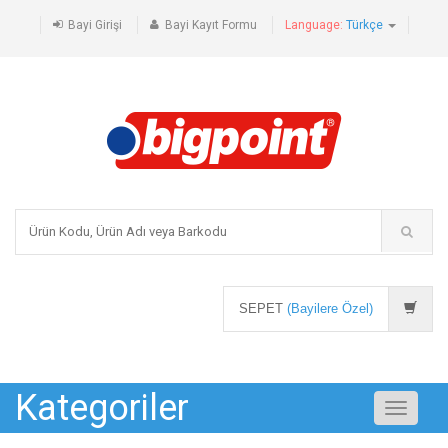
Bayi Girişi
Bayi Kayıt Formu
Language:
Türkçe
SEPET
(Bayilere Özel)
Kategoriler
Toggle
navigati