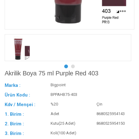
Akrilik Boya 75 ml Purple Red 403
Marka :
Bigpoint
Ürün Kodu :
BPPAHB75-403
Kdv / Menşei :
%20
Çin
1. Birim :
Adet
8680525954143
2. Birim :
Kutu(25 Adet)
8680525954150
3. Birim :
Koli(100 Adet)