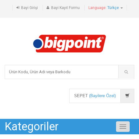
Bayi Girişi
Bayi Kayıt Formu
Language:
Türkçe
SEPET
(Bayilere Özel)
Kategoriler
Toggle
navigati