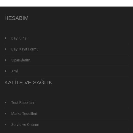
HESABIM
Bayi Girişi
Bayi Kayıt Formu
Siparişlerim
Xml
KALITE VE SAĞLIK
Test Raporları
Marka Tescilleri
Servis ve Onarım