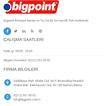
Bigpoint Kırtasiye Sanayi ve Tic.Ltd.Şti.'nin tescilli Türk markasıdır.
ÇALIŞMA SAATLERI
Hafta içi: 08:00 - 18:00
Müşteri Hizmetleri: 0(212) 551 00 92
FIRMA BILGILERI
Deliklikaya Mah. Kitabe Cad. No:5 Arnavutköy/İstanbul
İstiklal Mah. Bakımyurdu Cad. No:188 Seyhan/Adana
0(212) 551 00 92
info@bigpoint.com.tr