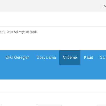
Okul Gereçleri
Dosyalama
Ciltleme
Kağıt
San