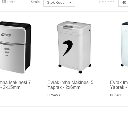
a
Liste
Sırala
Listeleme
Stok Kodu
40
İmha Makinesi 7
Evrak İmha Makinesi 5
Evrak İm
 - 2x15mm
Yaprak - 2x6mm
Yaprak 
BP545S
BP546S