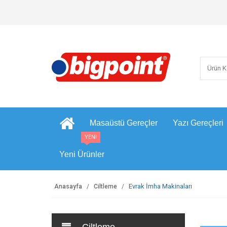
Masaüstü Gereçler
Yazı Gereçleri
YENİ
Yeni Ürünler
Evrak İmha Makinaları
Anasayfa
Ciltleme