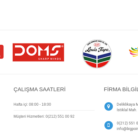
ÇALIŞMA SAATLERI
FIRMA BILGI
Hafta içi: 08:00 - 18:00
Deliklikaya 
İstiklal Ma
Müşteri Hizmetleri: 0(212) 551 00 92
0(212) 551 
info@bigpoin