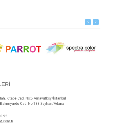
LERI
Mah. Kitabe Cad. No:5 Arnavutköy/İstanbul
h. Bakımyurdu Cad. No:188 Seyhan/Adana
00 92
t.com.tr