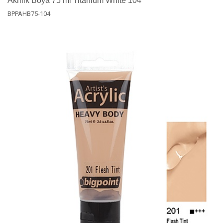
Akrilik Boya 75 ml Titanium White 104
BPPAHB75-104