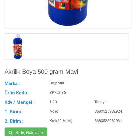
Akrilik Boya 500 gram Mavi
Marka :
Bigpoint
Ürün Kodu :
BP752-35
Kdv / Menşei :
%20
Türkiye
1. Birim :
Adet
8680525982924
2. Birim :
Koli(12 Adet)
8680525982931
Satış Noktaları