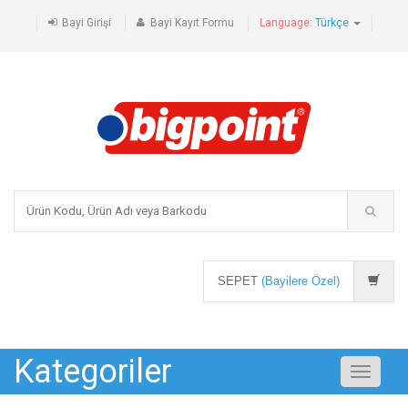
Bayi Girişi
Bayi Kayıt Formu
Language:
Türkçe
SEPET
(Bayilere Özel)
Kategoriler
Toggle
navigati