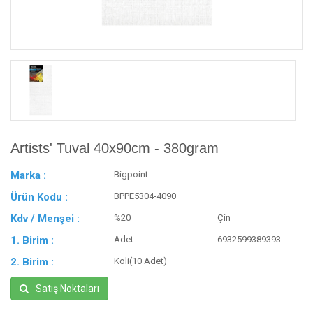
Artists' Tuval 40x90cm - 380gram
Marka :
Bigpoint
Ürün Kodu :
BPPE5304-4090
Kdv / Menşei :
%20
Çin
1. Birim :
Adet
6932599389393
2. Birim :
Koli(10 Adet)
Satış Noktaları