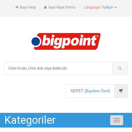
Bayi Girişi
Bayi Kayıt Formu
Language:
Türkçe
SEPET
(Bayilere Özel)
Kategoriler
Toggle
navigati