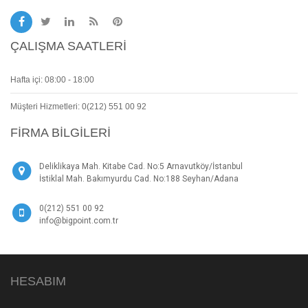
ÇALIŞMA SAATLERI
Hafta içi: 08:00 - 18:00
Müşteri Hizmetleri: 0(212) 551 00 92
FIRMA BILGILERI
Deliklikaya Mah. Kitabe Cad. No:5 Arnavutköy/İstanbul
İstiklal Mah. Bakımyurdu Cad. No:188 Seyhan/Adana
0(212) 551 00 92
info@bigpoint.com.tr
HESABIM