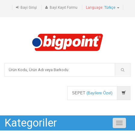
Bayi Girişi
Bayi Kayıt Formu
Language:
Türkçe
SEPET
(Bayilere Özel)
Kategoriler
Toggle
navigati