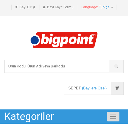
Bayi Girişi
Bayi Kayıt Formu
Language:
Türkçe
SEPET
(Bayilere Özel)
Kategoriler
Toggle
navigati