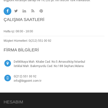
Bigpoint Kırtasiye Sanayi ve Tic.Ltd.Şti.'nin tescilli Türk markasıdır.
ÇALIŞMA SAATLERI
Hafta içi: 08:00 - 18:00
Müşteri Hizmetleri: 0(212) 551 00 92
FIRMA BILGILERI
Deliklikaya Mah. Kitabe Cad. No:5 Arnavutköy/İstanbul
İstiklal Mah. Bakımyurdu Cad. No:188 Seyhan/Adana
0(212) 551 00 92
info@bigpoint.com.tr
HESABIM