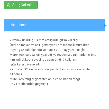
Satış Noktaları
Açıklama
Yuvarlak uçludur, 1-4 mm aralığında çizim kalınlığı.
Özel solmayan ve asit içermeyen kore menşeili mürekkep.
Beyaz yazı tahtalarında yumuşak ve kolay yazım sağlar.
Mürekkebi su bazlıdır, yazıldığı yüzeyden iz bırakmadan silinir.
4 ml mürekkebi sayesinde uzun ömürlü kullanım.
Işığa karşı dayanıklıdır.
Yazımdan 12 saat içerisinde yazı tahtası silgisi veya su ile
silinebilir.
Mürekkep rengini gösteren arka ve ön kapak rengi
EN71 testlerinden geçmiştir.