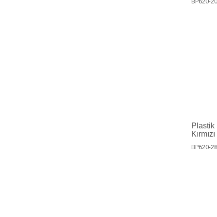
BP620-20
Plastik
Kırmızı 
BP620-28