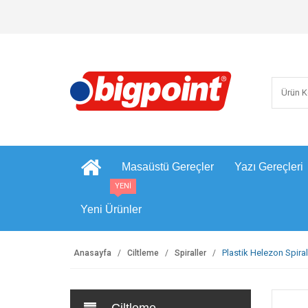
Masaüstü Gereçler
Yazı Gereçleri
YENİ
Yeni Ürünler
Plastik Helezon Spiral
Anasayfa
Ciltleme
Spiraller