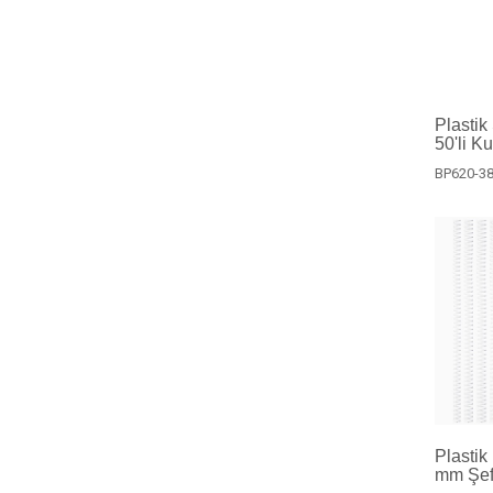
Plastik
50'li Ku
BP620-38
Plastik
mm Şeff