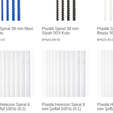
 Spiral 38 mm Mavi
Plastik Spiral 38 mm
Plastik 
tu
Siyah 50'li Kutu
Beyaz 50
-35
BP620-38-95
BP620-45-
 Helezon Spiral 6
Plastik Helezon Spiral 8
Plastik 
af 100'lü (4:1)
mm Şeffaf 100'lü (4:1)
mm Şeffa