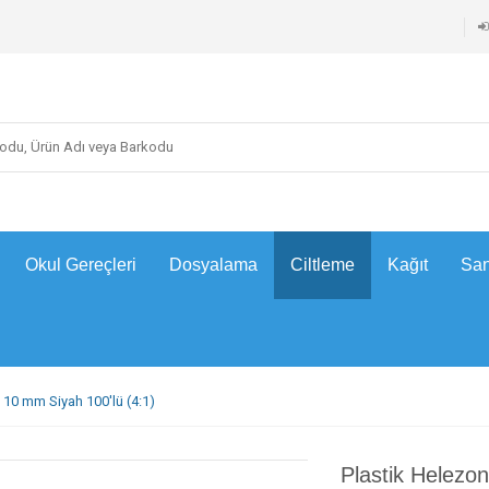
Okul Gereçleri
Dosyalama
Ciltleme
Kağıt
San
 10 mm Siyah 100'lü (4:1)
Plastik Helezon