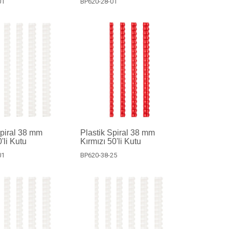
01
BP620-28-01
Spiral 38 mm
Plastik Spiral 38 mm
'li Kutu
Kırmızı 50'li Kutu
01
BP620-38-25