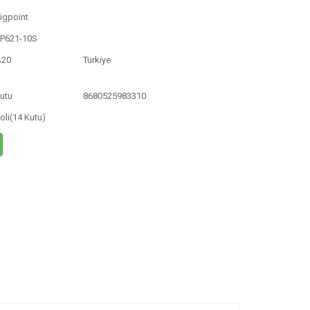
igpoint
P621-10S
%20
Türkiye
utu
8680525983310
oli(14 Kutu)