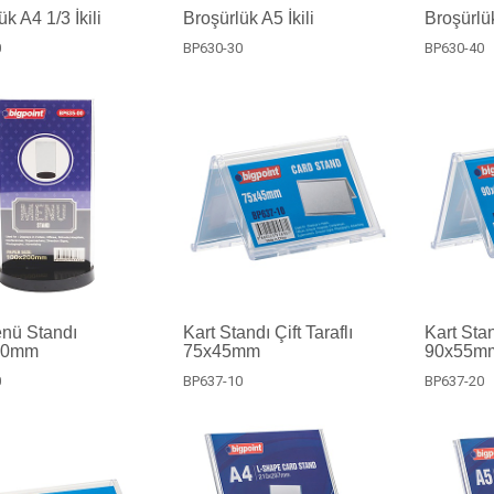
k A4 1/3 İkili
Broşürlük A5 İkili
Broşürlü
0
BP630-30
BP630-40
nü Standı
Kart Standı Çift Taraflı
Kart Stan
00mm
75x45mm
90x55m
0
BP637-10
BP637-20