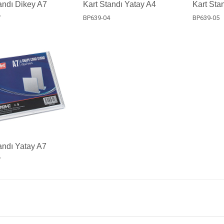
andı Dikey A7
Kart Standı Yatay A4
Kart Sta
7
BP639-04
BP639-05
andı Yatay A7
7