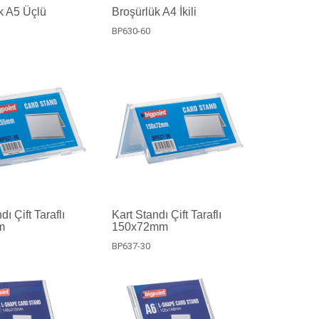
k A5 Üçlü
Broşürlük A4 İkili
BP630-60
dı Çift Taraflı
Kart Standı Çift Taraflı
m
150x72mm
BP637-30