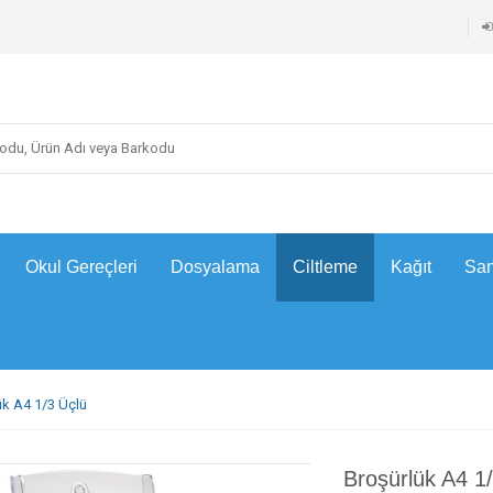
Okul Gereçleri
Dosyalama
Ciltleme
Kağıt
San
ük A4 1/3 Üçlü
Broşürlük A4 1