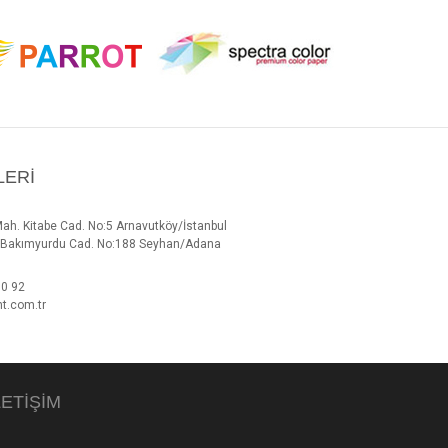
LERI
Mah. Kitabe Cad. No:5 Arnavutköy/İstanbul
h. Bakımyurdu Cad. No:188 Seyhan/Adana
00 92
t.com.tr
LETIŞIM