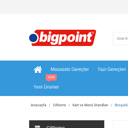
Masaüstü Gereçler
Yazı Gereçleri
YENİ
Yeni Ürünler
Broşürl
Anasayfa
Ciltleme
Kart ve Menü Standları