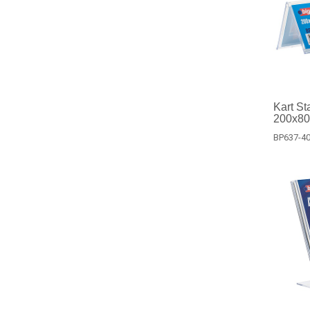
Kart Sta
200x8
BP637-4