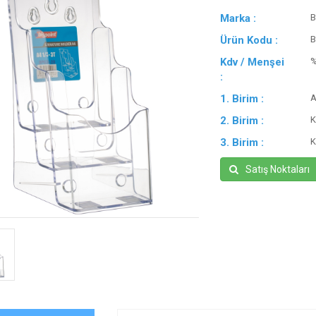
Marka :
B
Ürün Kodu :
B
Kdv / Menşei
:
1. Birim :
A
2. Birim :
K
3. Birim :
K
Satış Noktaları