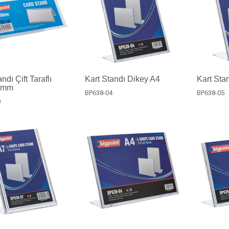
ndı Çift Taraflı
Kart Standı Dikey A4
Kart Sta
0mm
BP638-04
BP638-05
0