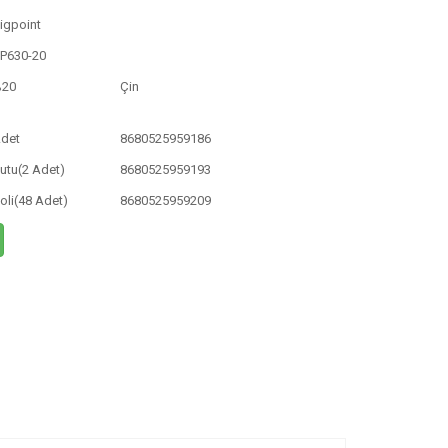
igpoint
P630-20
%20
Çin
det
8680525959186
utu(2 Adet)
8680525959193
oli(48 Adet)
8680525959209