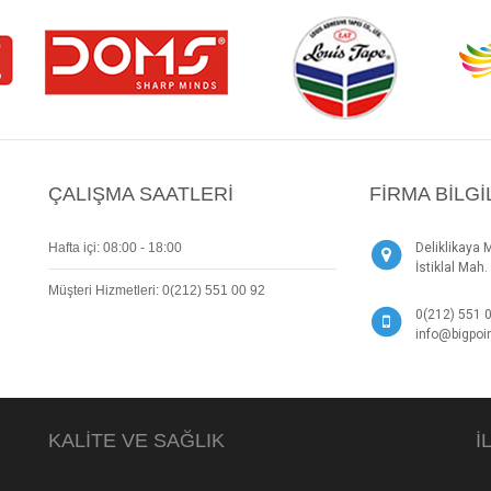
ÇALIŞMA SAATLERI
FIRMA BILGI
Hafta içi: 08:00 - 18:00
Deliklikaya 
İstiklal Ma
Müşteri Hizmetleri: 0(212) 551 00 92
0(212) 551 
info@bigpoin
KALITE VE SAĞLIK
İ