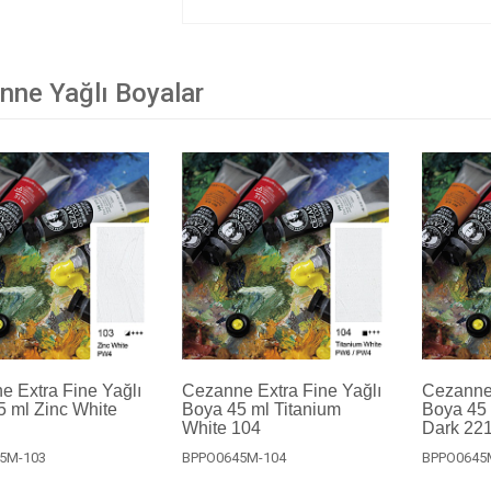
nne Yağlı Boyalar
 Extra Fine Yağlı
Cezanne Extra Fine Yağlı
Cezanne 
 ml Zinc White
Boya 45 ml Titanium
Boya 45 
White 104
Dark 22
5M-103
BPPO0645M-104
BPPO0645