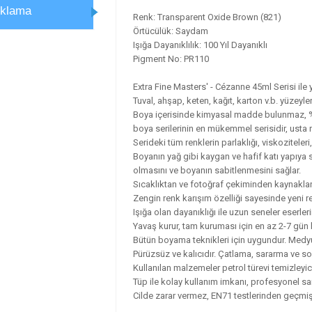
ıklama
Renk: Transparent Oxide Brown (821)
Örtücülük: Saydam
Işığa Dayanıklılık: 100 Yıl Dayanıklı
Pigment No: PR110
Extra Fine Masters' - Cézanne 45ml Serisi ile y
Tuval, ahşap, keten, kağıt, karton v.b. yüzeyle
Boya içerisinde kimyasal madde bulunmaz, %1
boya serilerinin en mükemmel serisidir, usta r
Serideki tüm renklerin parlaklığı, viskoziteleri
Boyanın yağ gibi kaygan ve hafif katı yapıya s
olmasını ve boyanın sabitlenmesini sağlar.
Sıcaklıktan ve fotoğraf çekiminden kaynaklana
Zengin renk karışım özelliği sayesinde yeni re
Işığa olan dayanıklığı ile uzun seneler eserleri
Yavaş kurur, tam kuruması için en az 2-7 gün b
Bütün boyama teknikleri için uygundur. Medyum v
Pürüzsüz ve kalıcıdır. Çatlama, sararma ve 
Kullanılan malzemeler petrol türevi temizleyicil
Tüp ile kolay kullanım imkanı, profesyonel san
Cilde zarar vermez, EN71 testlerinden geçmişt