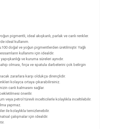
oğun pigmentli, ideal akışkanlı, parlak ve canlı renkler.
rde ideal kullanım.
00 doğal ve yoğun pigmentlerden üretilmiştir. Yağlı
essamların kullanımı için idealdir.
, yapışkanlığı ve kuruma süreleri aynıdır.
ahip olması, fırça ve spatula darbelerini çok belirgin
cak zararlara karşı oldukça dirençlidir.
nkleri kolayca ortaya çıkarabilirsiniz.
nizin canlı kalmasını sağlar.
ekletilmesi önerilir.
eya petrol türevli incelticilerle kolaylıkla inceltilebilir.
solma yapmaz.
er ile kolaylıkla temizlenebilir.
atsal çalışmalar için idealdir.
ir.