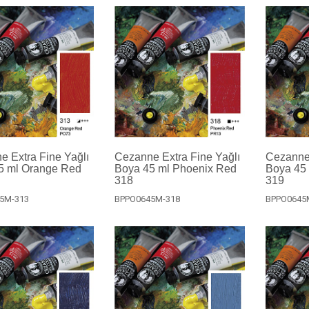
 Extra Fine Yağlı
Cezanne Extra Fine Yağlı
Cezanne 
5 ml Orange Red
Boya 45 ml Phoenix Red
Boya 45 
318
319
5M-313
BPPO0645M-318
BPPO0645