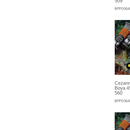
509
BPPO064
Cezanne
Boya 45
560
BPPO064