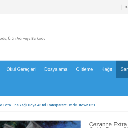
Okul Gereçleri
Dosyalama
Ciltleme
Kağıt
San
 Extra Fine Yağlı Boya 45 ml Transparent Oxide Brown 821
Cezanne Extra 