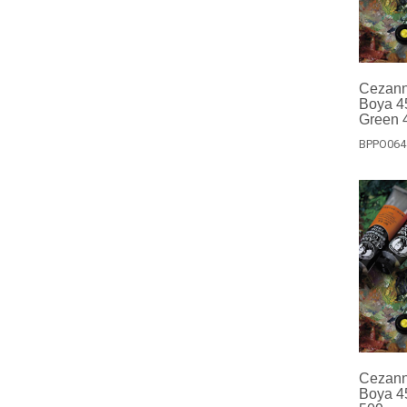
Cezanne
Boya 4
Green 
BPPO064
Cezanne
Boya 45