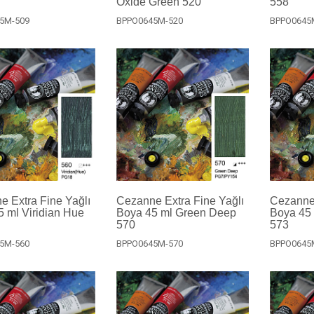
Oxide Green 520
558
5M-509
BPPO0645M-520
BPPO0645
 Extra Fine Yağlı
Cezanne Extra Fine Yağlı
Cezanne 
 ml Viridian Hue
Boya 45 ml Green Deep
Boya 45 
570
573
5M-560
BPPO0645M-570
BPPO0645