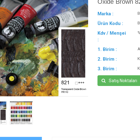
Oxide Brown 8
Marka :
B
Ürün Kodu :
B
Kdv / Menşei
:
1. Birim :
A
2. Birim :
K
3. Birim :
K
Satış Noktaları