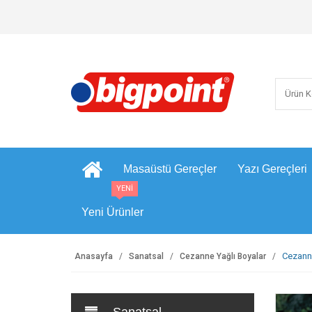
Masaüstü Gereçler
Yazı Gereçleri
YENİ
Yeni Ürünler
Cezanne
Anasayfa
Sanatsal
Cezanne Yağlı Boyalar