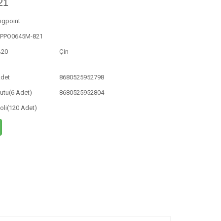
21
igpoint
PPO0645M-821
%20
Çin
det
8680525952798
utu(6 Adet)
8680525952804
oli(120 Adet)