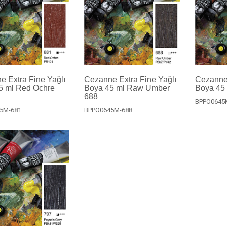
 Extra Fine Yağlı
Cezanne Extra Fine Yağlı
Cezanne 
5 ml Red Ochre
Boya 45 ml Raw Umber
Boya 45 
688
BPPO0645
5M-681
BPPO0645M-688