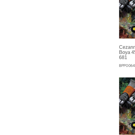
Cezanne
Boya 4
681
BPPO064