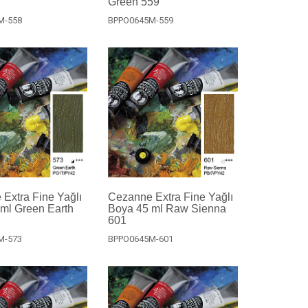
Green 559
M-558
BPPO0645M-559
Extra Fine Yağlı
Cezanne Extra Fine Yağlı
ml Green Earth
Boya 45 ml Raw Sienna
601
M-573
BPPO0645M-601