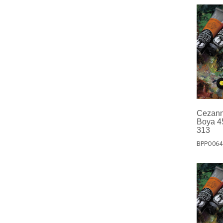
Cezanne
Boya 4
313
BPPO064