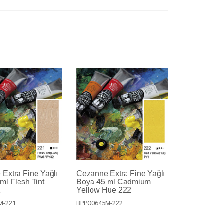
Extra Fine Yağlı
Cezanne Extra Fine Yağlı
ml Flesh Tint
Boya 45 ml Cadmium
1
Yellow Hue 222
M-221
BPPO0645M-222