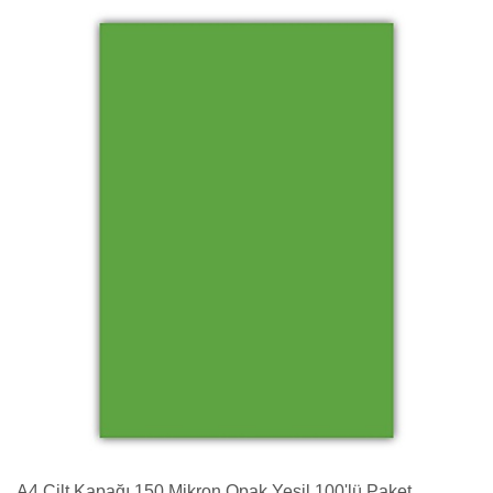
A4 Cilt Kapağı 150 Mikron Opak Yeşil 100'lü Paket