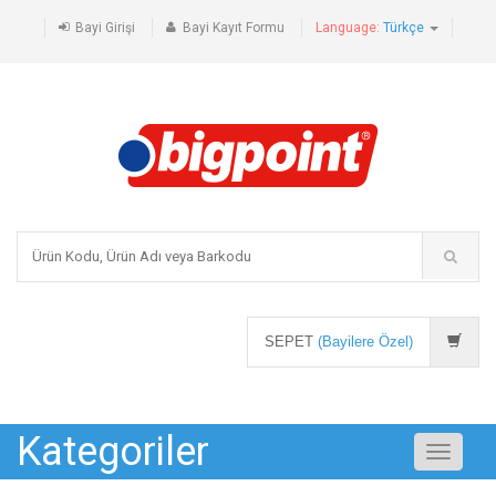
Bayi Girişi
Bayi Kayıt Formu
Language:
Türkçe
SEPET
(Bayilere Özel)
Kategoriler
Toggle
navigati