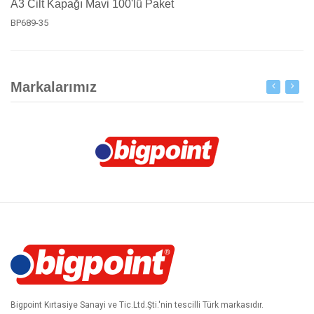
A3 Cilt Kapağı Mavi 100'lü Paket
BP689-35
Markalarımız
Bigpoint Kırtasiye Sanayi ve Tic.Ltd.Şti.'nin tescilli Türk markasıdır.