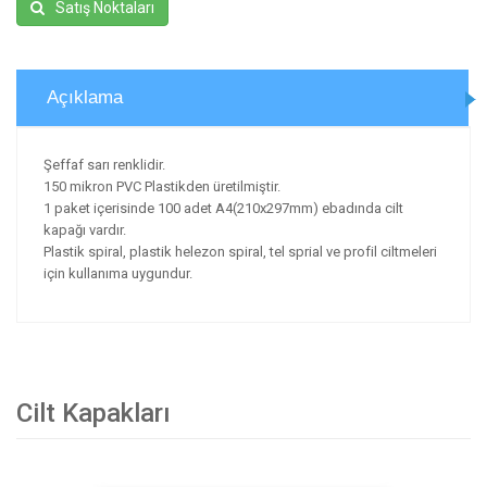
Satış Noktaları
Açıklama
Şeffaf sarı renklidir.
150 mikron PVC Plastikden üretilmiştir.
1 paket içerisinde 100 adet A4(210x297mm) ebadında cilt
kapağı vardır.
Plastik spiral, plastik helezon spiral, tel sprial ve profil ciltmeleri
için kullanıma uygundur.
Cilt Kapakları