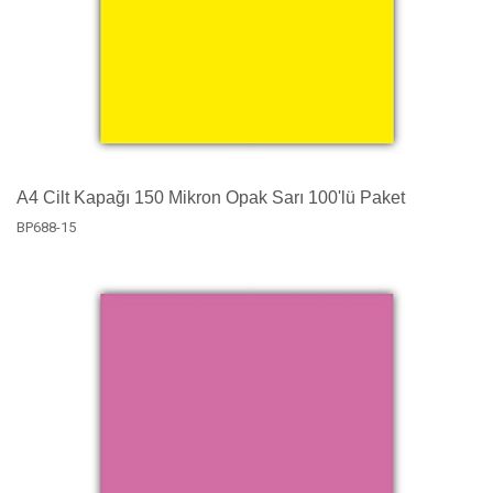
A4 Cilt Kapağı 150 Mikron Opak Sarı 100'lü Paket
BP688-15