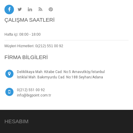
ÇALIŞMA SAATLERI
Hafta içi: 08:00 - 18:00
Müşteri Hizmetleri: 0(212) 551 00 92
FIRMA BILGILERI
Deliklikaya Mah. Kitabe Cad. No:5 Arnavutköy/İstanbul
İstiklal Mah. Bakımyurdu Cad. No:188 Seyhan/Adana
0(212) 551 00 92
info@bigpoint.com.tr
HESABIM