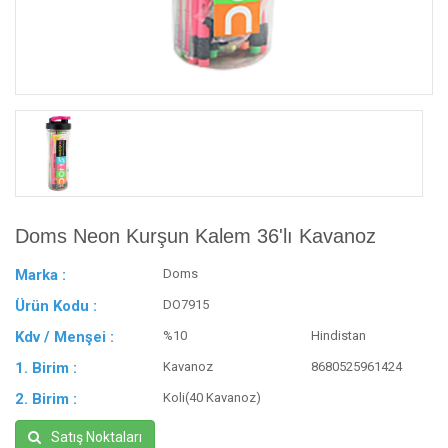
Doms Neon Kurşun Kalem 36'lı Kavanoz
Marka :
Doms
Ürün Kodu :
DO7915
Kdv / Menşei :
%10
Hindistan
1. Birim :
Kavanoz
8680525961424
2. Birim :
Koli(40 Kavanoz)
Satış Noktaları