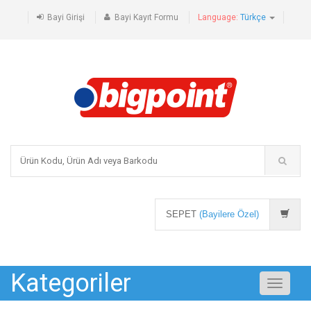
Bayi Girişi
Bayi Kayıt Formu
Language:
Türkçe
SEPET
(Bayilere Özel)
Kategoriler
Toggle
navigati