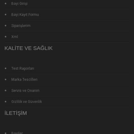
Bayi Girişi
Bayi Kayıt Formu
Siparişlerim
Xml
KALITE VE SAĞLIK
Test Raporları
Marka Tescilleri
Servis ve Onarım
Gizlilik ve Güvenlik
İLETIŞIM
Bayiler