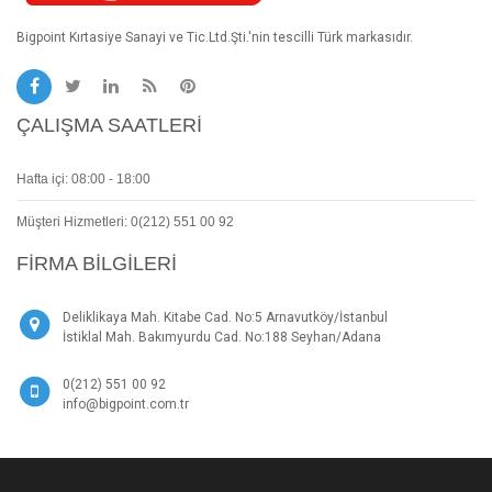
Bigpoint Kırtasiye Sanayi ve Tic.Ltd.Şti.'nin tescilli Türk markasıdır.
ÇALIŞMA SAATLERI
Hafta içi: 08:00 - 18:00
Müşteri Hizmetleri: 0(212) 551 00 92
FIRMA BILGILERI
Deliklikaya Mah. Kitabe Cad. No:5 Arnavutköy/İstanbul
İstiklal Mah. Bakımyurdu Cad. No:188 Seyhan/Adana
0(212) 551 00 92
info@bigpoint.com.tr