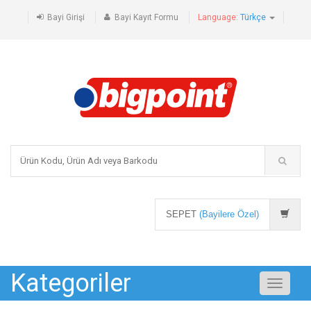
Bayi Girişi
Bayi Kayıt Formu
Language:
Türkçe
SEPET
(Bayilere Özel)
Kategoriler
Toggle
navigati