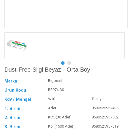
Dust-Free Silgi Beyaz - Orta Boy
Marka :
Bigpoint
Ürün Kodu :
BP974-30
Kdv / Menşei :
%10
Türkiye
1. Birim :
Adet
8680525957496
2. Birim :
Kutu(30 Adet)
8680525957502
3. Birim :
Koli(1500 Adet)
8680525957519