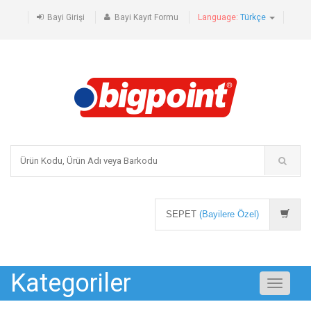
Bayi Girişi
Bayi Kayıt Formu
Language:
Türkçe
SEPET
(Bayilere Özel)
Kategoriler
Toggle
navigati