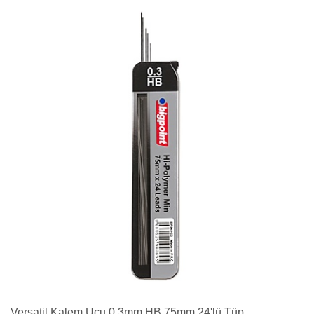
Versatil Kalem Ucu 0.3mm HB 75mm 24'lü Tüp