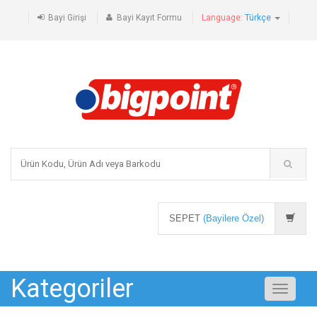
Bayi Girişi
Bayi Kayıt Formu
Language:
Türkçe
SEPET
(Bayilere Özel)
Kategoriler
Toggle
navigati