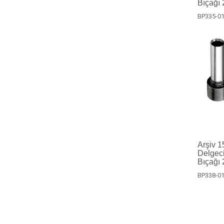
Bıçağı 2
BP335-0
Arşiv 1
Delgec
Bıçağı 2
BP338-0