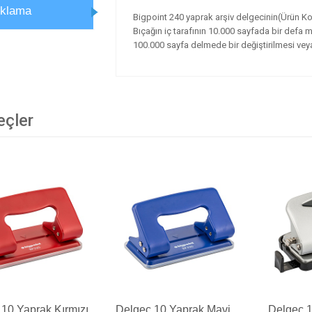
ıklama
Bigpoint 240 yaprak arşiv delgecinin(Ürün K
Bıçağın iç tarafının 10.000 sayfada bir defa 
100.000 sayfa delmede bir değiştirilmesi veya
eçler
10 Yaprak Kırmızı
Delgeç 10 Yaprak Mavi
Delgeç 1