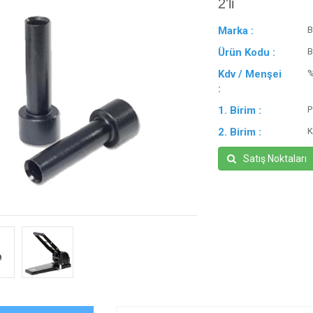
2'li
Marka :
B
Ürün Kodu :
B
Kdv / Menşei
:
1. Birim :
P
2. Birim :
K
Satış Noktaları