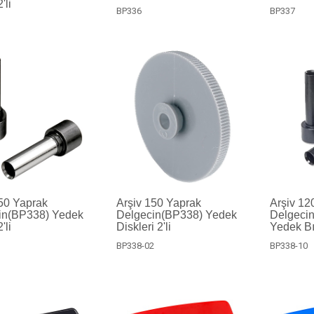
'li
BP336
BP337
1
50 Yaprak
Arşiv 150 Yaprak
Arşiv 12
in(BP338) Yedek
Delgecin(BP338) Yedek
Delgeci
'li
Diskleri 2'li
Yedek Bıç
1
BP338-02
BP338-10