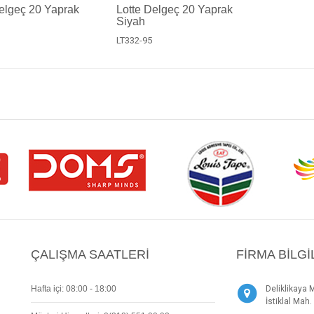
elgeç 20 Yaprak
Lotte Delgeç 20 Yaprak
Siyah
LT332-95
ÇALIŞMA SAATLERI
FIRMA BILGI
Hafta içi: 08:00 - 18:00
Deliklikaya 
İstiklal Ma