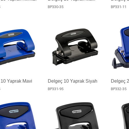
5
BP330-35
BP331-11
 10 Yaprak Mavi
Delgeç 10 Yaprak Siyah
Delgeç 
5
BP331-95
BP332-35