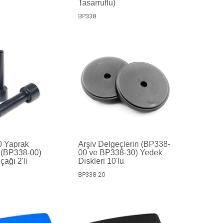
Tasarruflu)
BP338
0 Yaprak
Arşiv Delgeçlerin (BP338-
n(BP338-00)
00 ve BP338-30) Yedek
ağı 2'li
Diskleri 10'lu
BP338-20