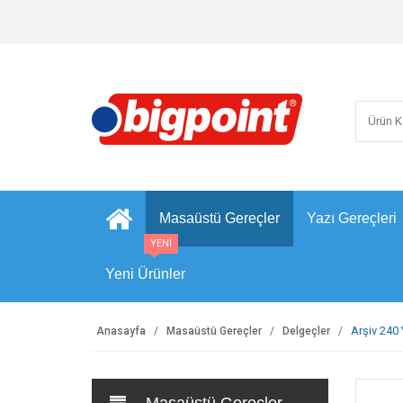
Masaüstü Gereçler
Yazı Gereçleri
YENİ
Yeni Ürünler
Arşiv 240
Anasayfa
Masaüstü Gereçler
Delgeçler