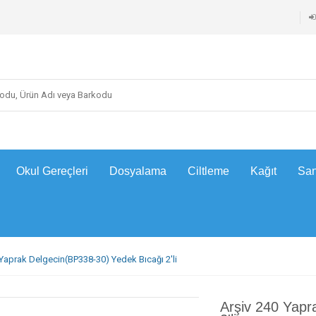
Okul Gereçleri
Dosyalama
Ciltleme
Kağıt
San
 Yaprak Delgecin(BP338-30) Yedek Bıcağı 2'li
Arşiv 240 Yapr