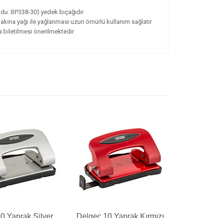
odu: BP338-30) yedek bıçağıdır
makina yağı ile yağlanması uzun ömürlü kullanım sağlatır
 biletilmesi önerilmektedir
0 Yaprak Silver
Delgeç 10 Yaprak Kırmızı