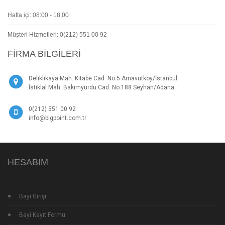
Hafta içi: 08:00 - 18:00
Müşteri Hizmetleri: 0(212) 551 00 92
FIRMA BILGILERI
Deliklikaya Mah. Kitabe Cad. No:5 Arnavutköy/İstanbul
İstiklal Mah. Bakımyurdu Cad. No:188 Seyhan/Adana
0(212) 551 00 92
info@bigpoint.com.tr
HESABIM
Bayi Girişi
Bayi Kayıt Formu