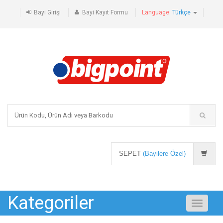
Bayi Girişi
Bayi Kayıt Formu
Language:
Türkçe
SEPET
(Bayilere Özel)
Kategoriler
Toggle
navigati