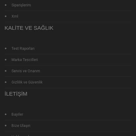
Siparişlerim
Xml
KALITE VE SAĞLIK
Test Raporları
Marka Tescilleri
Servis ve Onarım
Gizlilik ve Güvenlik
İLETIŞIM
Bayiler
Bize Ulaşın