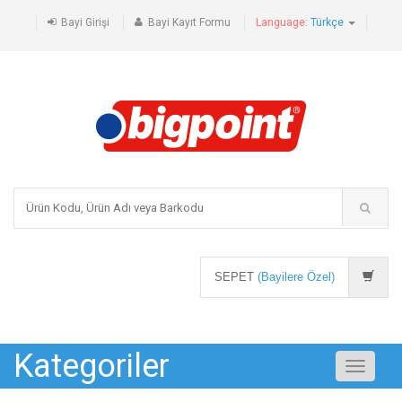
Bayi Girişi
Bayi Kayıt Formu
Language:
Türkçe
SEPET
(Bayilere Özel)
Kategoriler
Toggle
navigati