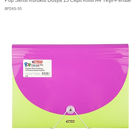
Pop Serisi Körüklü Dosya 13 Cepli Kilitli A4 Yeşil-Pembe
BP265-55