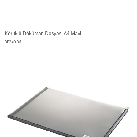
Körüklü Döküman Dosyası A4 Mavi
BP240-35