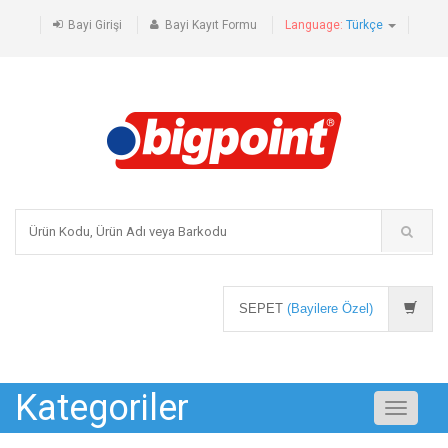
Bayi Girişi
Bayi Kayıt Formu
Language:
Türkçe
SEPET
(Bayilere Özel)
Kategoriler
Toggle
navigati