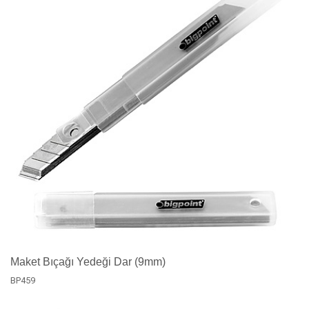
Maket Bıçağı Yedeği Dar (9mm)
BP459