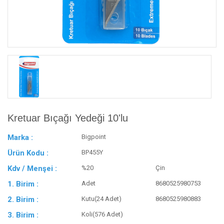
Kretuar Bıçağı Yedeği 10'lu
Marka :
Bigpoint
Ürün Kodu :
BP455Y
Kdv / Menşei :
%20
Çin
1. Birim :
Adet
8680525980753
2. Birim :
Kutu(24 Adet)
8680525980883
3. Birim :
Koli(576 Adet)