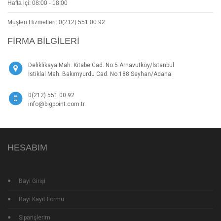
Hafta içi: 08:00 - 18:00
Müşteri Hizmetleri: 0(212) 551 00 92
FIRMA BILGILERI
Deliklikaya Mah. Kitabe Cad. No:5 Arnavutköy/İstanbul
İstiklal Mah. Bakımyurdu Cad. No:188 Seyhan/Adana
0(212) 551 00 92
info@bigpoint.com.tr
HESABIM
Bayi Girişi
Bayi Kayıt Formu
Siparişlerim