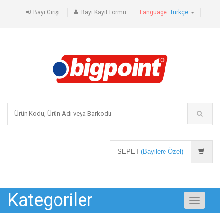
Bayi Girişi
Bayi Kayıt Formu
Language:
Türkçe
SEPET
(Bayilere Özel)
Kategoriler
Toggle
navigati