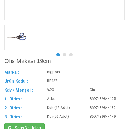
Ofis Makası 19cm
Marka :
Bigpoint
Ürün Kodu :
BP427
Kdv / Menşei :
%20
Çin
1. Birim :
Adet
8697439844125
2. Birim :
Kutu(12 Adet)
8697439844132
3. Birim :
Koli(96 Adet)
8697439844149
Satış Noktaları