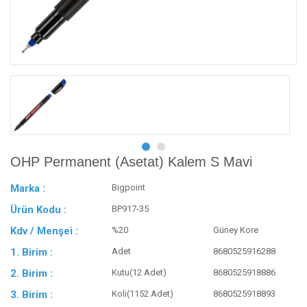
OHP Permanent (Asetat) Kalem S Mavi
Marka :
Bigpoint
Ürün Kodu :
BP917-35
Kdv / Menşei :
%20
Güney Kore
1. Birim :
Adet
8680525916288
2. Birim :
Kutu(12 Adet)
8680525918886
3. Birim :
Koli(1152 Adet)
8680525918893