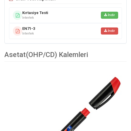
Kırtasiye Testi
İndir
Intertek
EN71-3
İndir
Intertek
Asetat(OHP/CD) Kalemleri