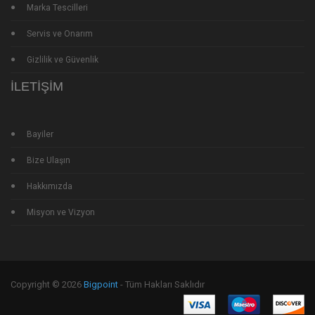
Marka Tescilleri
Servis ve Onarım
Gizlilik ve Güvenlik
İLETIŞIM
Bayiler
Bize Ulaşın
Hakkımızda
Misyon ve Vizyon
Copyright © 2026
Bigpoint
- Tüm Hakları Saklıdır