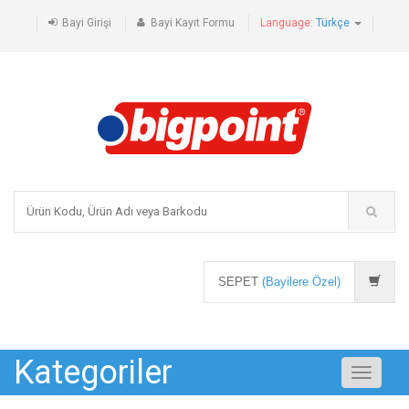
Bayi Girişi
Bayi Kayıt Formu
Language:
Türkçe
SEPET
(Bayilere Özel)
Kategoriler
Toggle
navigati