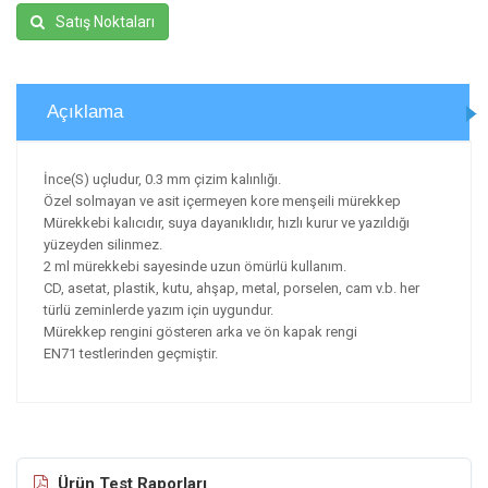
Satış Noktaları
Açıklama
İnce(S) uçludur, 0.3 mm çizim kalınlığı.
Özel solmayan ve asit içermeyen kore menşeili mürekkep
Mürekkebi kalıcıdır, suya dayanıklıdır, hızlı kurur ve yazıldığı
yüzeyden silinmez.
2 ml mürekkebi sayesinde uzun ömürlü kullanım.
CD, asetat, plastik, kutu, ahşap, metal, porselen, cam v.b. her
türlü zeminlerde yazım için uygundur.
Mürekkep rengini gösteren arka ve ön kapak rengi
EN71 testlerinden geçmiştir.
Ürün Test Raporları