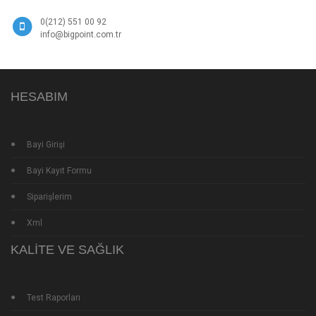
0(212) 551 00 92
info@bigpoint.com.tr
HESABIM
Bayi Girişi
Bayi Kayıt Formu
Siparişlerim
Xml
KALITE VE SAĞLIK
Test Raporları