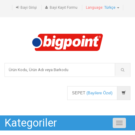
Bayi Girişi
Bayi Kayıt Formu
Language:
Türkçe
SEPET
(Bayilere Özel)
Kategoriler
Toggle
navigati