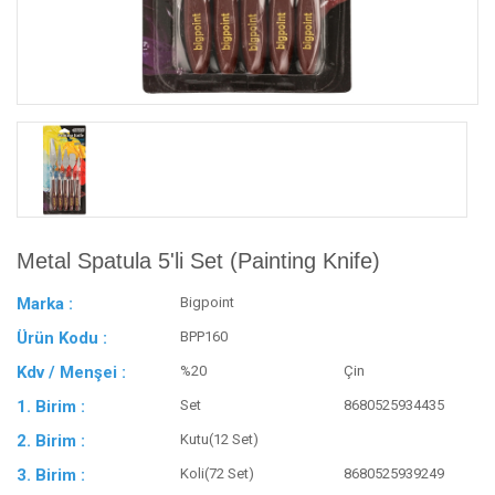
Metal Spatula 5'li Set (Painting Knife)
Marka :
Bigpoint
Ürün Kodu :
BPP160
Kdv / Menşei :
%20
Çin
1. Birim :
Set
8680525934435
2. Birim :
Kutu(12 Set)
3. Birim :
Koli(72 Set)
8680525939249