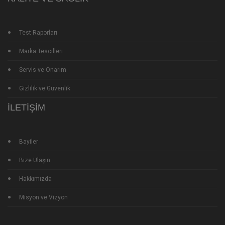
Test Raporları
Marka Tescilleri
Servis ve Onarım
Gizlilik ve Güvenlik
İLETIŞIM
Bayiler
Bize Ulaşın
Hakkımızda
Misyon ve Vizyon