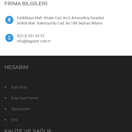
FIRMA BILGILERI
Deliklikaya Mah. Kitabe Cad. No:5 Arnavutköy/İstanbul
İstiklal Mah. Bakımyurdu Cad. No:188 Seyhan/Adana
0(212) 551 00 92
info@bigpoint.com.tr
HESABIM
Bayi Girişi
Bayi Kayıt Formu
Siparişlerim
Xml
KALITE VE SAĞLIK