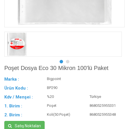
Poşet Dosya Eco 30 Mikron 100'lü Paket
Marka :
Bigpoint
Ürün Kodu :
BP290
Kdv / Menşei :
%20
Türkiye
1. Birim :
Poşet
8680525955331
2. Birim :
Koli(50 Poşet)
8680525955348
Satış Noktaları