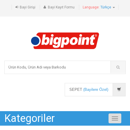
Bayi Girişi
Bayi Kayıt Formu
Language:
Türkçe
SEPET
(Bayilere Özel)
Kategoriler
Toggle
navigati