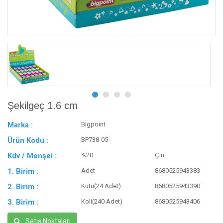
Şekilgeç 1.6 cm
Marka :
Bigpoint
Ürün Kodu :
BP738-05
Kdv / Menşei :
%20
Çin
1. Birim :
Adet
8680525943383
2. Birim :
Kutu(24 Adet)
8680525943390
3. Birim :
Koli(240 Adet)
8680525943406
Satış Noktaları