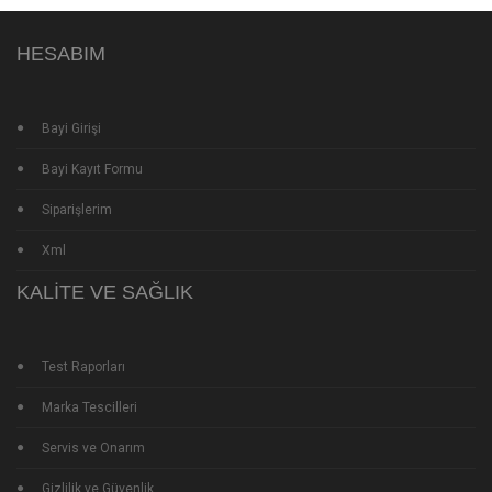
HESABIM
Bayi Girişi
Bayi Kayıt Formu
Siparişlerim
Xml
KALITE VE SAĞLIK
Test Raporları
Marka Tescilleri
Servis ve Onarım
Gizlilik ve Güvenlik