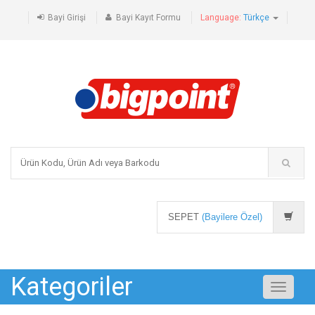
Bayi Girişi
Bayi Kayıt Formu
Language:
Türkçe
SEPET
(Bayilere Özel)
Kategoriler
Toggle
navigati