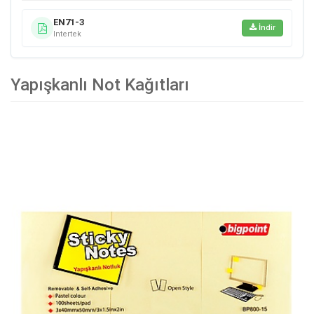
EN71-3
İndir
Intertek
Yapışkanlı Not Kağıtları