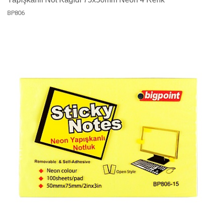
BP806