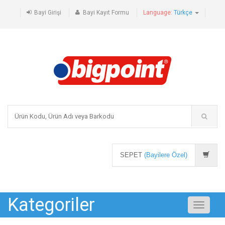
Bayi Girişi
Bayi Kayıt Formu
Language:
Türkçe
SEPET
(Bayilere Özel)
Kategoriler
Toggle
navigati