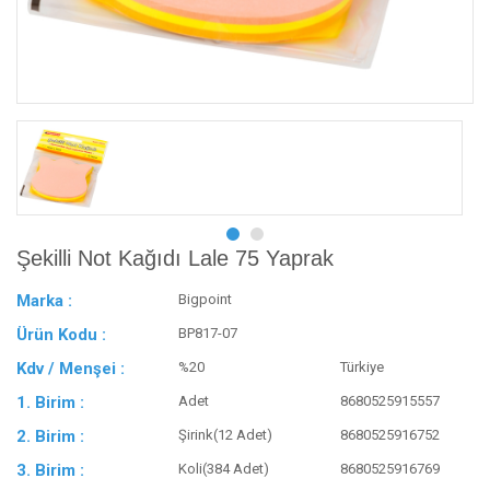
Şekilli Not Kağıdı Lale 75 Yaprak
Marka :
Bigpoint
Ürün Kodu :
BP817-07
Kdv / Menşei :
%20
Türkiye
1. Birim :
Adet
8680525915557
2. Birim :
Şirink(12 Adet)
8680525916752
3. Birim :
Koli(384 Adet)
8680525916769