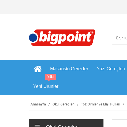
Masaüstü Gereçler
Yazı Gereçleri
YENİ
Yeni Ürünler
Anasayfa
Okul Gereçleri
Toz Simler ve Elişi Pulları