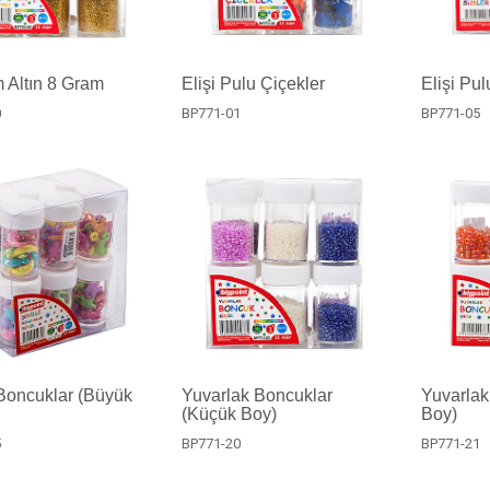
 Altın 8 Gram
Elişi Pulu Çiçekler
Elişi Pulu
0
BP771-01
BP771-05
 Boncuklar (Büyük
Yuvarlak Boncuklar
Yuvarlak
(Küçük Boy)
Boy)
5
BP771-20
BP771-21