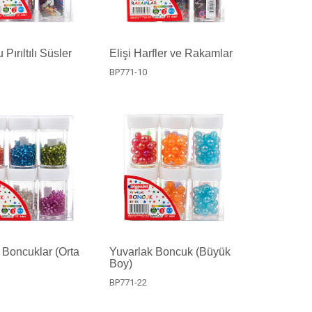
 Pırıltılı Süsler
Elişi Harfler ve Rakamlar
BP771-10
 Boncuklar (Orta
Yuvarlak Boncuk (Büyük
Boy)
BP771-22