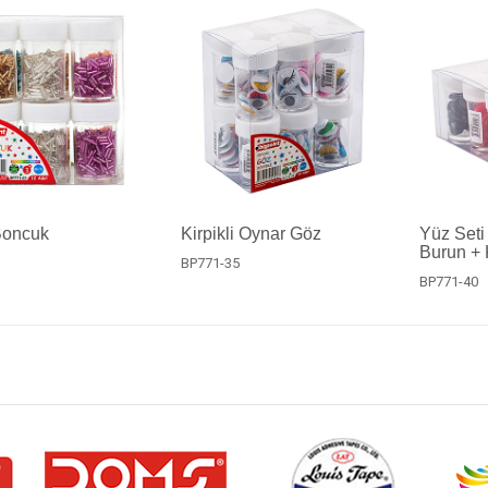
Boncuk
Kirpikli Oynar Göz
Yüz Seti
Burun + 
3
BP771-35
BP771-40