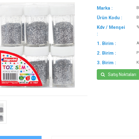
Marka :
B
Ürün Kodu :
B
Kdv / Menşei
:
1. Birim :
A
2. Birim :
P
3. Birim :
K
Satış Noktaları