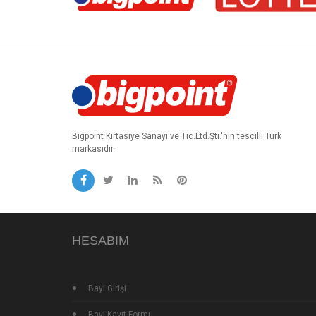
Bigpoint Kırtasiye Sanayi ve Tic.Ltd.Şti.'nin tescilli Türk
markasıdır.
HESABIM
Bayi Girişi
Bayi Kayıt Formu