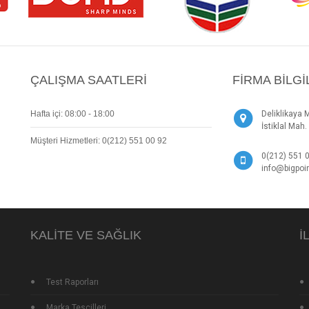
ÇALIŞMA SAATLERI
FIRMA BILGI
Hafta içi: 08:00 - 18:00
Deliklikaya 
İstiklal Ma
Müşteri Hizmetleri: 0(212) 551 00 92
0(212) 551 
info@bigpoin
KALITE VE SAĞLIK
İ
Test Raporları
Marka Tescilleri