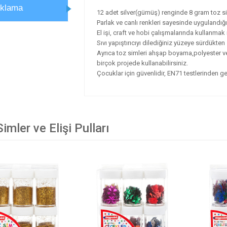
ıklama
12 adet silver(gümüş) renginde 8 gram toz si
Parlak ve canlı renkleri sayesinde uygulandığı y
El işi, craft ve hobi çalışmalarında kullanmak i
Sıvı yapıştırıcıyı dilediğiniz yüzeye sürdükten
Ayrıca toz simleri ahşap boyama,polyester ve
birçok projede kullanabilirsiniz.
Çocuklar için güvenlidir, EN71 testlerinden ge
imler ve Elişi Pulları