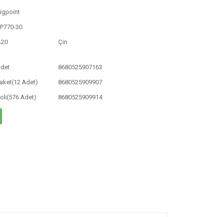
igpoint
P770-30
%20
Çin
det
8680525907163
aket(12 Adet)
8680525909907
oli(576 Adet)
8680525909914