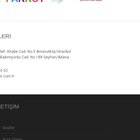
LERI
Mah. Kitabe Cad. No:5 Arnavutköy/İstanbul
h. Bakımyurdu Cad. No:188 Seyhan/Adana
00 92
t.com.tr
LETIŞIM
Bayiler
Bize Ulaşın