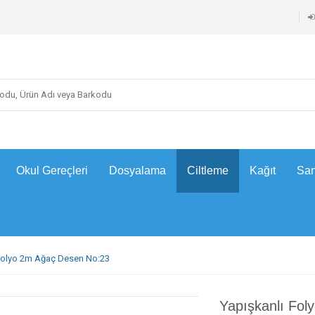
Okul Gereçleri
Dosyalama
Ciltleme
Kağıt
San
Folyo 2m Ağaç Desen No:23
Yapışkanlı Fo