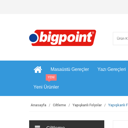
Masaüstü Gereçler
Yazı Gereçleri
YENİ
Yeni Ürünler
Yapışkanlı 
Anasayfa
Ciltleme
Yapışkanlı Folyolar