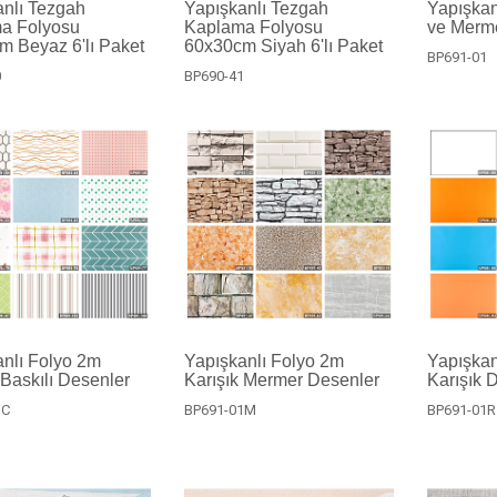
anlı Tezgah
Yapışkanlı Tezgah
Yapışkan
a Folyosu
Kaplama Folyosu
ve Merm
 Beyaz 6'lı Paket
60x30cm Siyah 6'lı Paket
BP691-01
0
BP690-41
nlı Folyo 2m
Yapışkanlı Folyo 2m
Yapışkan
 Baskılı Desenler
Karışık Mermer Desenler
Karışık 
1C
BP691-01M
BP691-01R