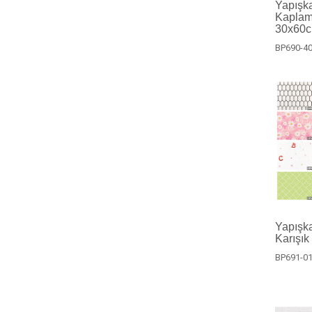
Yapışk
Kaplam
30x60cm
BP690-4
Yapışka
Karışık
BP691-0