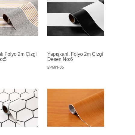
lı Folyo 2m Çizgi
Yapışkanlı Folyo 2m Çizgi
o:5
Desen No:6
BP691-06