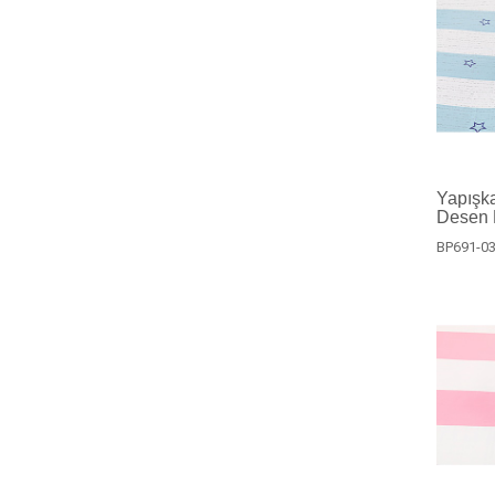
Yapışka
Desen 
BP691-0