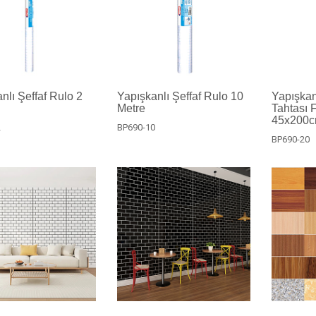
nlı Şeffaf Rulo 2
Yapışkanlı Şeffaf Rulo 10
Yapışkan
Metre
Tahtası 
45x200
2
BP690-10
BP690-20