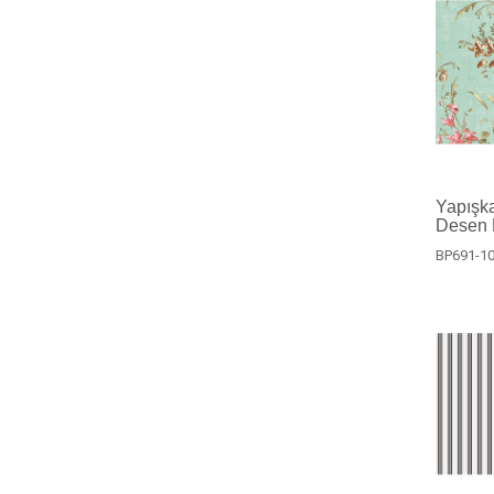
Yapışka
Desen 
BP691-1