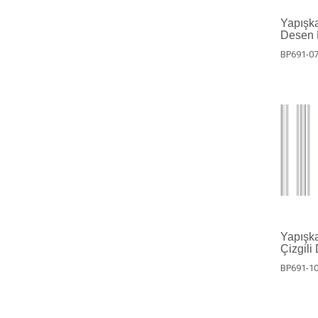
Yapışka
Desen 
BP691-0
Yapışka
Çizgili
BP691-1