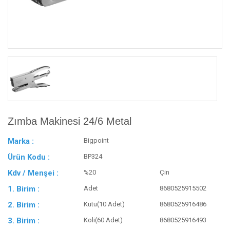
Zımba Makinesi 24/6 Metal
Marka :
Bigpoint
Ürün Kodu :
BP324
Kdv / Menşei :
%20
Çin
1. Birim :
Adet
8680525915502
2. Birim :
Kutu(10 Adet)
8680525916486
3. Birim :
Koli(60 Adet)
8680525916493