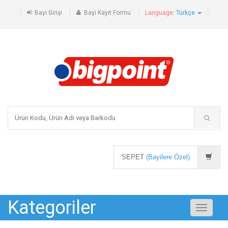
Bayi Girişi
Bayi Kayıt Formu
Language:
Türkçe
SEPET
(Bayilere Özel)
Kategoriler
Toggle
navigati