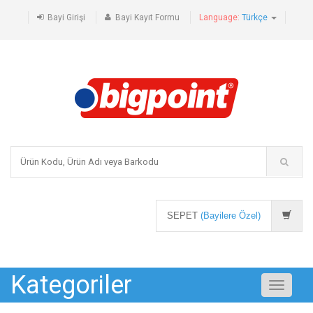
Bayi Girişi
Bayi Kayıt Formu
Language:
Türkçe
SEPET
(Bayilere Özel)
Kategoriler
Toggle
navigati