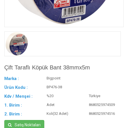
Çift Taraflı Köpük Bant 38mmx5m
Marka :
Bigpoint
Ürün Kodu :
BP476-38
Kdv / Menşei :
%20
Türkiye
1. Birim :
Adet
8680525974509
2. Birim :
Koli(32 Adet)
8680525974516
Satış Noktaları