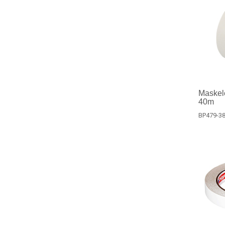
Maskel
40m
BP479-3