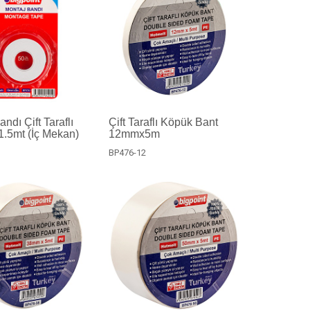
ndı Çift Taraflı
Çift Taraflı Köpük Bant
.5mt (İç Mekan)
12mmx5m
BP476-12