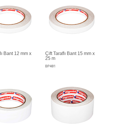
flı Bant 12 mm x
Çift Taraflı Bant 15 mm x
25 m
BP481