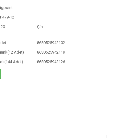
igpoint
P479-12
%20
Çin
det
8680525942102
irink(12 Adet)
8680525942119
oli(144 Adet)
8680525942126