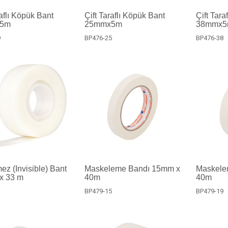
raflı Köpük Bant
Çift Taraflı Köpük Bant
Çift Tara
5m
25mmx5m
38mmx
9
BP476-25
BP476-38
z (Invisible) Bant
Maskeleme Bandı 15mm x
Maskele
x 33 m
40m
40m
BP479-15
BP479-19