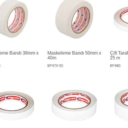
eme Bandı 38mm x
Maskeleme Bandı 50mm x
Çift Tara
40m
25 m
8
BP479-50
BP480