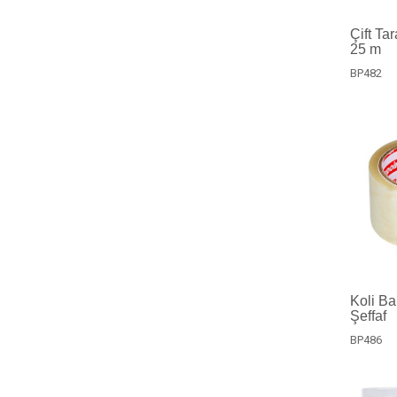
Çift Ta
25 m
BP482
Koli B
Şeffaf
BP486