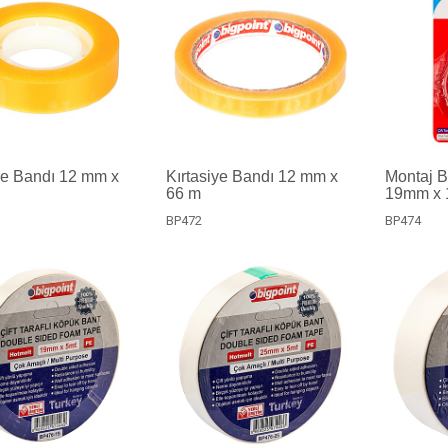
ye Bandı 12 mm x
Kırtasiye Bandı 12 mm x
Montaj Ba
66 m
19mm x 1
BP472
BP474