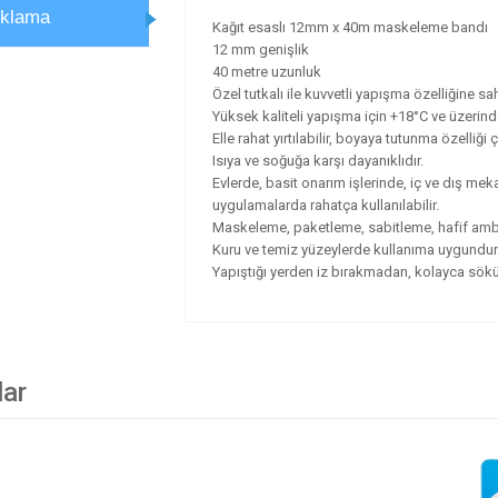
ıklama
Kağıt esaslı 12mm x 40m maskeleme bandı
12 mm genişlik
40 metre uzunluk
Özel tutkalı ile kuvvetli yapışma özelliğine sah
Yüksek kaliteli yapışma için +18°C ve üzerindek
Elle rahat yırtılabilir, boyaya tutunma özelliği ç
Isıya ve soğuğa karşı dayanıklıdır.
Evlerde, basit onarım işlerinde, iç ve dış m
uygulamalarda rahatça kullanılabilir.
Maskeleme, paketleme, sabitleme, hafif ambal
Kuru ve temiz yüzeylerde kullanıma uygundur
Yapıştığı yerden iz bırakmadan, kolayca sökü
lar