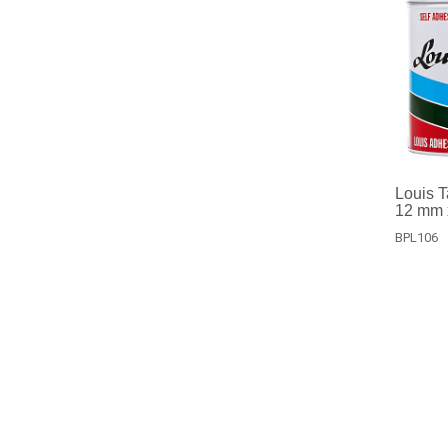
Louis T
12 mm 
BPL106