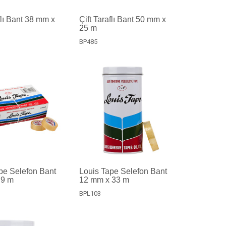
flı Bant 38 mm x
Çift Taraflı Bant 50 mm x
25 m
BP485
pe Selefon Bant
Louis Tape Selefon Bant
 9 m
12 mm x 33 m
BPL103