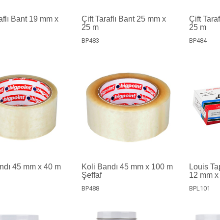
raflı Bant 19 mm x
Çift Taraflı Bant 25 mm x
Çift Tara
25 m
25 m
BP483
BP484
andı 45 mm x 40 m
Koli Bandı 45 mm x 100 m
Louis Ta
Şeffaf
12 mm x
BP488
BPL101