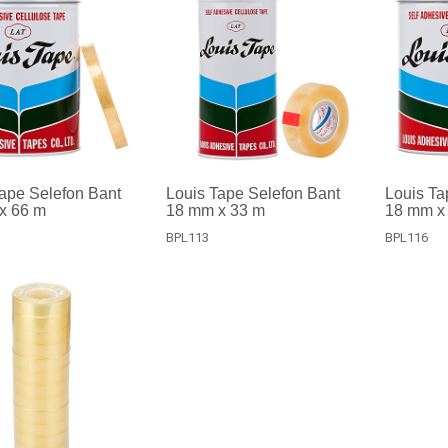
ape Selefon Bant
Louis Tape Selefon Bant
Louis Ta
x 66 m
18 mm x 33 m
18 mm x
BPL113
BPL116