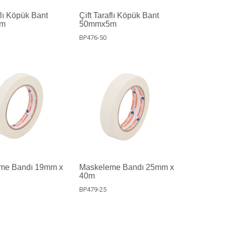
flı Köpük Bant
Çift Taraflı Köpük Bant
5m
50mmx5m
BP476-50
me Bandı 19mm x
Maskeleme Bandı 25mm x
40m
BP479-25