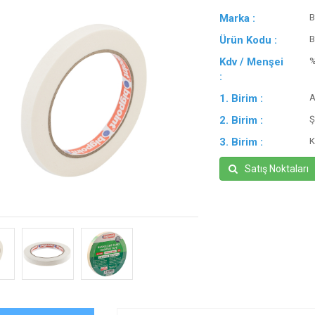
Marka :
B
Ürün Kodu :
B
Kdv / Menşei
:
1. Birim :
A
2. Birim :
Ş
3. Birim :
K
Satış Noktaları