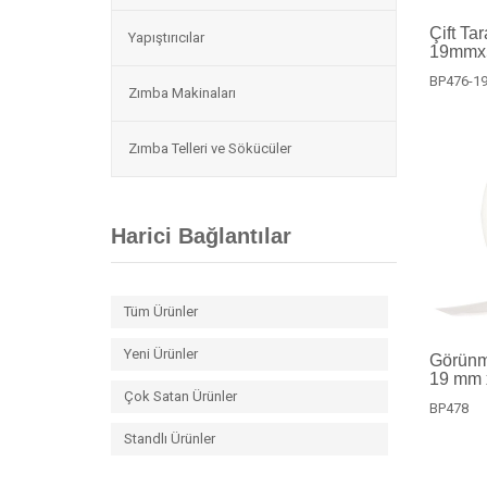
Çift Ta
Yapıştırıcılar
19mmx
BP476-1
Zımba Makinaları
Zımba Telleri ve Sökücüler
Harici Bağlantılar
Tüm Ürünler
Yeni Ürünler
Görünme
19 mm 
Çok Satan Ürünler
BP478
Standlı Ürünler