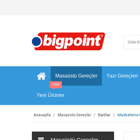
Masaüstü Gereçler
Yazı Gereçleri
YENİ
Yeni Ürünler
Maskeleme 
Anasayfa
Masaüstü Gereçler
Bantlar