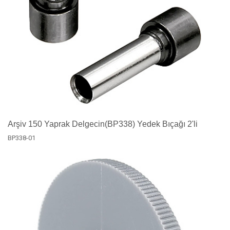
Arşiv 150 Yaprak Delgecin(BP338) Yedek Bıçağı 2'li
BP338-01