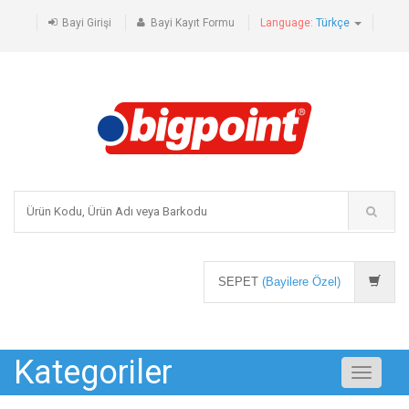
Bayi Girişi
Bayi Kayıt Formu
Language:
Türkçe
SEPET
(Bayilere Özel)
Kategoriler
Toggle
navigati