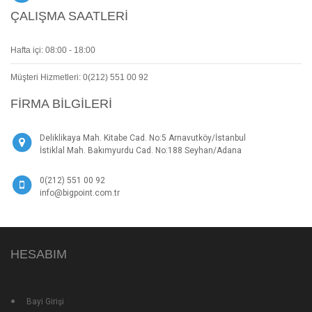
ÇALIŞMA SAATLERI
Hafta içi: 08:00 - 18:00
Müşteri Hizmetleri: 0(212) 551 00 92
FIRMA BILGILERI
Deliklikaya Mah. Kitabe Cad. No:5 Arnavutköy/İstanbul
İstiklal Mah. Bakımyurdu Cad. No:188 Seyhan/Adana
0(212) 551 00 92
info@bigpoint.com.tr
HESABIM
Bayi Girişi