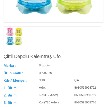
Çiftli Depolu Kalemtraş Ufo
Marka :
Bigpoint
Ürün Kodu :
BP982-40
Kdv / Menşei :
%10
Çin
1. Birim :
Adet
8680525958752
2. Birim :
Kutu(12 Adet)
8680525958769
3. Birim :
Koli(720 Adet)
8680525958776