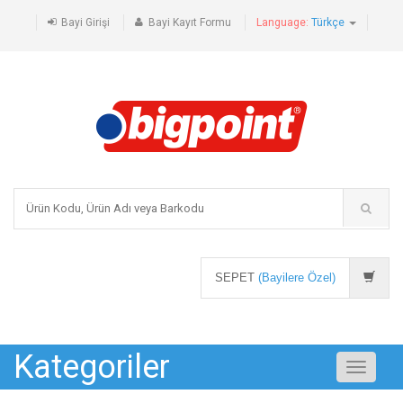
Bayi Girişi
Bayi Kayıt Formu
Language:
Türkçe
SEPET
(Bayilere Özel)
Kategoriler
Toggle
navigati