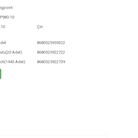
igpoint
P980-10
%10
Çin
det
8680525959322
utu(20 Adet)
8680525922722
oli(1440 Adet)
8680525922739