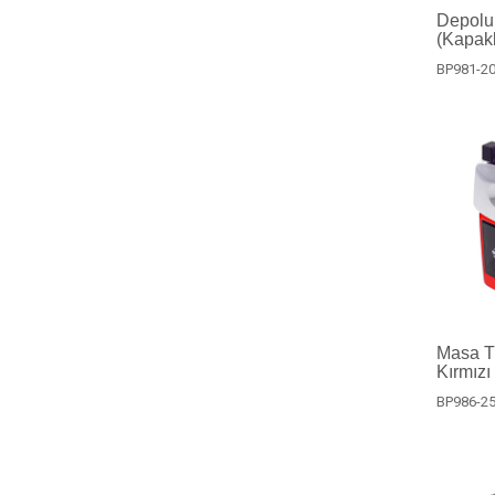
Depolu
(Kapakl
BP981-2
Masa Ti
Kırmızı
BP986-2