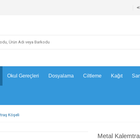
Okul Gereçleri
Dosyalama
Ciltleme
Kağıt
San
traş Köşeli
Metal Kalemtra