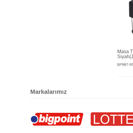
Masa Ti
Siyah(J
BP987-9
Markalarımız