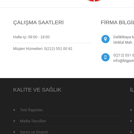
ÇALIŞMA SAATLERI
FIRMA BILGI
Hafta içi: 08:00 - 18:00
Deliklikaya 
İstiklal Ma
Müşteri Hizmetleri: 0(212) 551 00 92
0(212) 551 
info@bigpoin
KALITE VE SAĞLIK
İ
Test Raporları
Marka Tescilleri
Servis ve Onarım