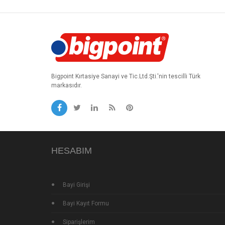
Bigpoint Kırtasiye Sanayi ve Tic.Ltd.Şti.'nin tescilli Türk
markasıdır.
HESABIM
Bayi Girişi
Bayi Kayıt Formu
Siparişlerim