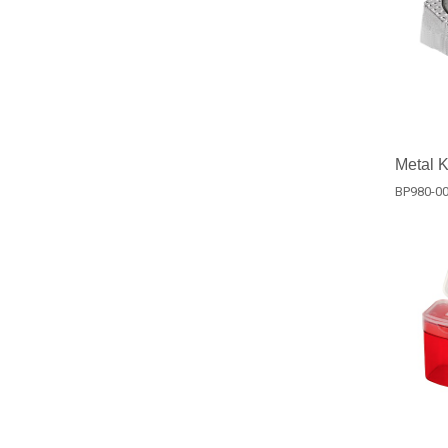
Metal 
BP980-0