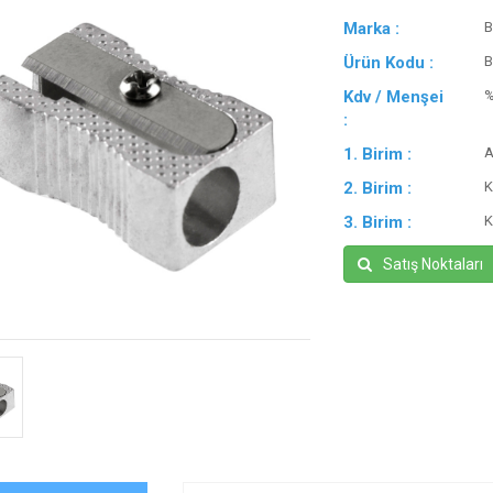
Marka :
B
Ürün Kodu :
B
Kdv / Menşei
:
1. Birim :
A
2. Birim :
K
3. Birim :
K
Satış Noktaları