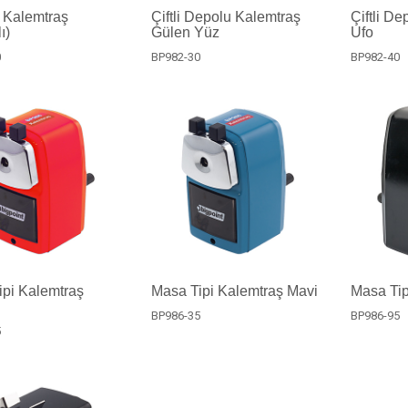
 Kalemtraş
Çiftli Depolu Kalemtraş
Çiftli D
ı)
Gülen Yüz
Ufo
0
BP982-30
BP982-40
pi Kalemtraş
Masa Tipi Kalemtraş Mavi
Masa Tip
BP986-35
BP986-95
5