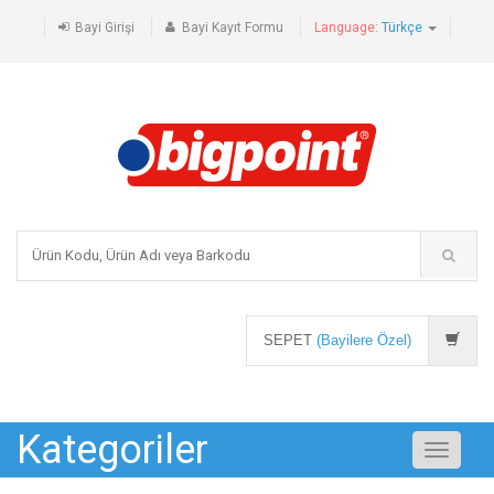
Bayi Girişi
Bayi Kayıt Formu
Language:
Türkçe
SEPET
(Bayilere Özel)
Kategoriler
Toggle
navigati