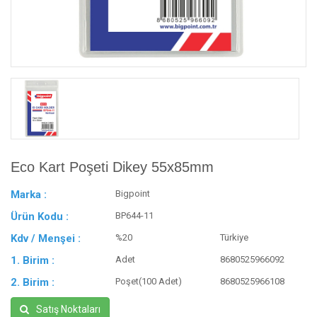
Eco Kart Poşeti Dikey 55x85mm
Marka :
Bigpoint
Ürün Kodu :
BP644-11
Kdv / Menşei :
%20
Türkiye
1. Birim :
Adet
8680525966092
2. Birim :
Poşet(100 Adet)
8680525966108
Satış Noktaları