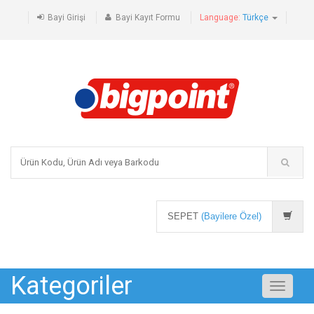
Bayi Girişi
Bayi Kayıt Formu
Language:
Türkçe
SEPET
(Bayilere Özel)
Kategoriler
Toggle
navigati