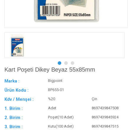
Kart Poşeti Dikey Beyaz 55x85mm
Marka :
Bigpoint
Ürün Kodu :
BP655-01
Kdv / Menşei :
%20
Çin
1. Birim :
Adet
8697439847508
2. Birim :
Poşet(10 Adet)
8697439845924
3. Birim :
Kutu(100 Adet)
8697439847515