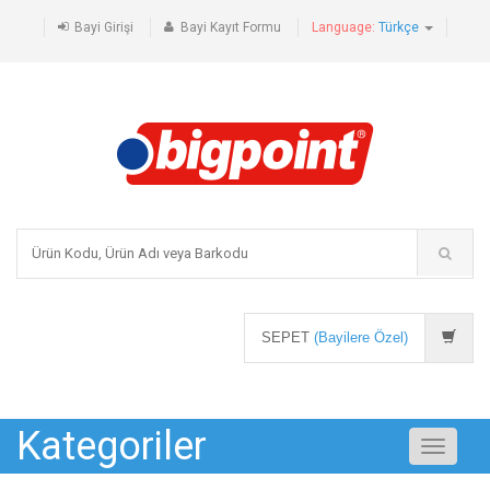
Bayi Girişi
Bayi Kayıt Formu
Language:
Türkçe
SEPET
(Bayilere Özel)
Kategoriler
Toggle
navigati