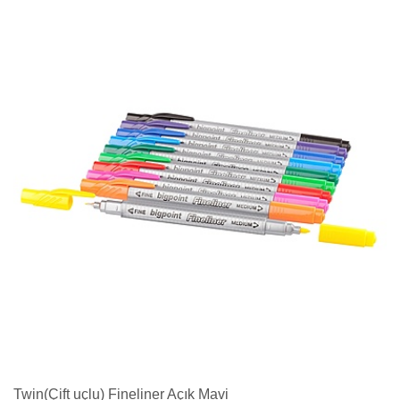
Twin(Çift uçlu) Fineliner Açık Mavi