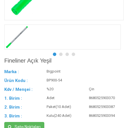
Fineliner Açık Yeşil
Marka :
Bigpoint
Ürün Kodu :
BP900-54
Kdv / Menşei :
%20
Çin
1. Birim :
Adet
8680525903370
2. Birim :
Paket(10 Adet)
8680525903387
3. Birim :
Kutu(240 Adet)
8680525903394
Satış Noktaları