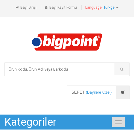
Bayi Girişi
Bayi Kayıt Formu
Language:
Türkçe
SEPET
(Bayilere Özel)
Kategoriler
Toggle
navigati