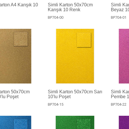
arton A4 Karışık 10
Simli Karton 50x70cm
Simli Ka
Karışık 10 Renk
Beyaz 10
BP704-00
BP704-01
Karton 50x70cm
Simli Karton 50x70cm Sarı
Simli Ka
'lu Poşet
10'lu Poşet
Pembe 1
3
BP704-15
BP704-22