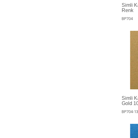
Simli K
Renk
BP704
Simli 
Gold 10
BP704-1