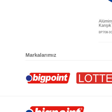
Alümin
Karışık
BP708-3
Markalarımız