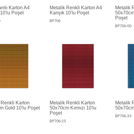
mlı Karton A4
Metalik Renkli Karton A4
Metalik 
 10'lu Poşet
Karışık 10'lu Poşet
50x70cm 
Poşet
0
BP706
BP706-00
 Renkli Karton
Metalik Renkli Karton
Metalik 
m Gold 10'lu Poşet
50x70cm Kırmızı 10'lu
50x70cm 
Poşet
3
BP706-35
BP706-25