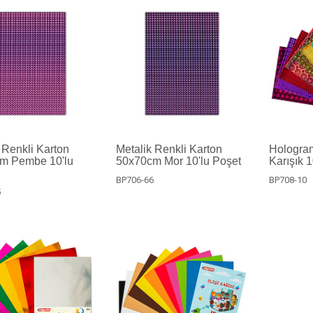
 Renkli Karton
Metalik Renkli Karton
Hologram
m Pembe 10'lu
50x70cm Mor 10'lu Poşet
Karışık 
BP706-66
BP708-10
5