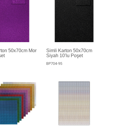
rton 50x70cm Mor
Simli Karton 50x70cm
şet
Siyah 10'lu Poşet
BP704-95