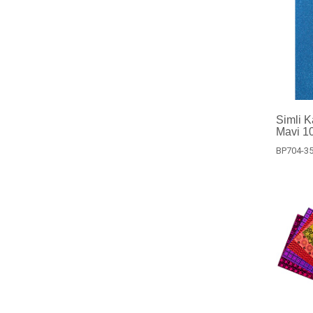
Simli 
Mavi 10
BP704-3