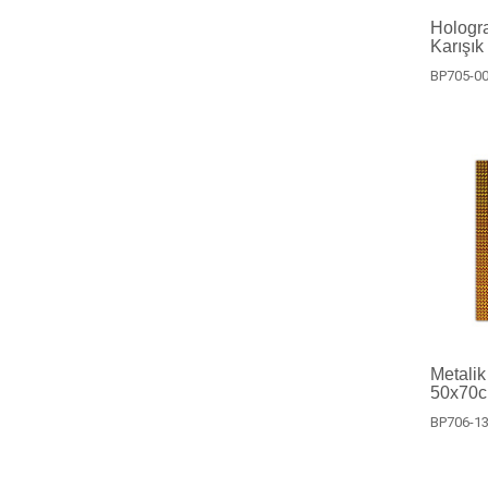
Hologra
Karışık
BP705-0
Metalik
50x70c
BP706-1