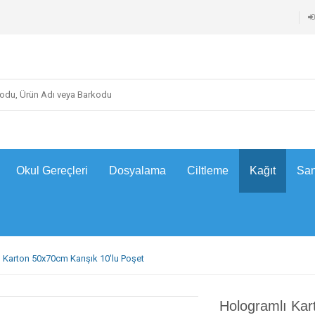
Okul Gereçleri
Dosyalama
Ciltleme
Kağıt
San
 Karton 50x70cm Karışık 10'lu Poşet
Hologramlı Kar