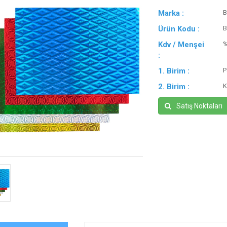
Marka :
B
Ürün Kodu :
B
Kdv / Menşei
:
1. Birim :
P
2. Birim :
K
Satış Noktaları