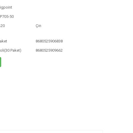
igpoint
P705-50
%20
Çin
aket
8680525906838
oli(30 Paket)
8680525909662