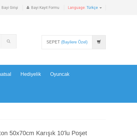
Bayi Girişi
Bayi Kayıt Formu
Language:
Türkçe
SEPET
(Bayilere Özel)
atsal
Hediyelik
Oyuncak
ton 50x70cm Karışık 10'lu Poşet