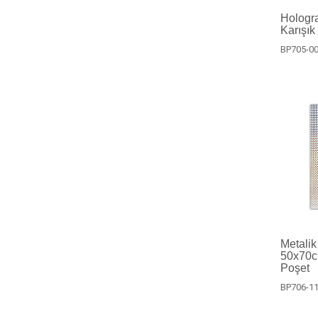
Hologra
Karışık
BP705-0
Metalik
50x70cm
Poşet
BP706-1