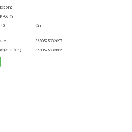
igpoint
P706-13
%20
Çin
aket
8680525932097
oli(30 Paket)
8680525935685