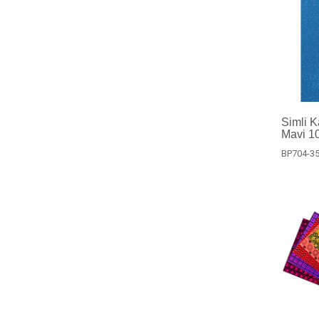
Simli 
Mavi 10
BP704-3