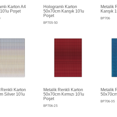
mlı Karton A4
Hologramlı Karton
Metalik 
 10'lu Poşet
50x70cm Karışık 10'lu
Karışık 1
Poşet
0
BP706
BP705-50
 Renkli Karton
Metalik Renkli Karton
Metalik 
 Silver 10'lu
50x70cm Kırmızı 10'lu
50x70cm 
Poşet
BP706-35
1
BP706-25