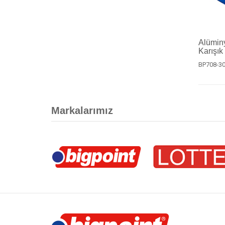
Alümin
Karışık
BP708-3
Markalarımız