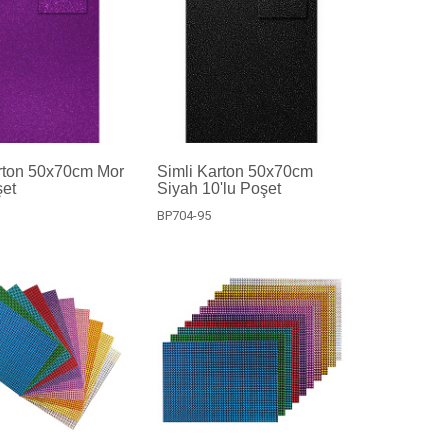
rton 50x70cm Mor
Simli Karton 50x70cm
şet
Siyah 10'lu Poşet
BP704-95