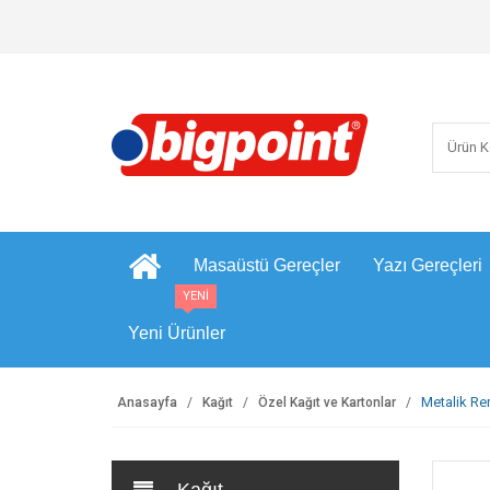
Masaüstü Gereçler
Yazı Gereçleri
YENİ
Yeni Ürünler
Metalik Re
Anasayfa
Kağıt
Özel Kağıt ve Kartonlar