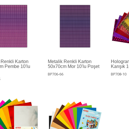
 Renkli Karton
Metalik Renkli Karton
Hologram
m Pembe 10'lu
50x70cm Mor 10'lu Poşet
Karışık 
BP706-66
BP708-10
5