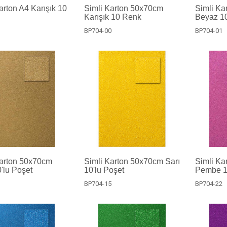
arton A4 Karışık 10
Simli Karton 50x70cm
Simli Ka
Karışık 10 Renk
Beyaz 10
BP704-00
BP704-01
Karton 50x70cm
Simli Karton 50x70cm Sarı
Simli Ka
'lu Poşet
10'lu Poşet
Pembe 1
3
BP704-15
BP704-22