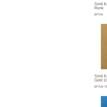
Simli K
Renk
BP704
Simli 
Gold 10
BP704-1