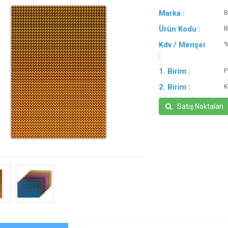
Marka :
B
Ürün Kodu :
B
Kdv / Menşei
:
1. Birim :
P
2. Birim :
K
Satış Noktaları