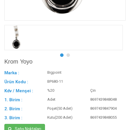
Krom Yoyo
Marka :
Bigpoint
Ürün Kodu :
BP680-11
Kdv / Menşei :
%20
Çin
1. Birim :
Adet
8697439848048
2. Birim :
Poşet(50 Adet)
8697439847904
3. Birim :
Kutu(200 Adet)
8697439848055
Satış Noktaları