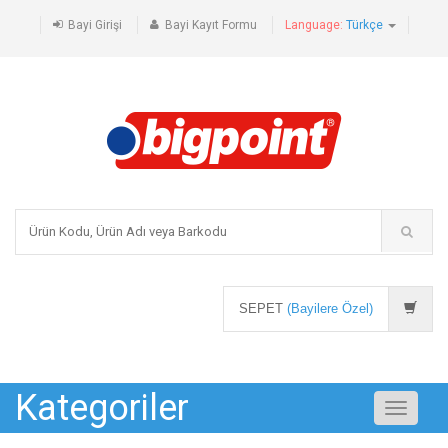
Bayi Girişi
Bayi Kayıt Formu
Language:
Türkçe
SEPET
(Bayilere Özel)
Kategoriler
Toggle
navigati