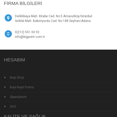
FIRMA BILGILERI
Deliklikaya Mah. Kitabe Cad. No:5 Arnavutköy/İstanbul
İstiklal Mah. Bakımyurdu Cad. No:188 Seyhan/Adana
0(212) 551 00 92
info@bigpoint.com.tr
HESABIM
Bayi Girişi
Bayi Kayıt Formu
Siparişlerim
Xml
KALITE VE SAĞLIK