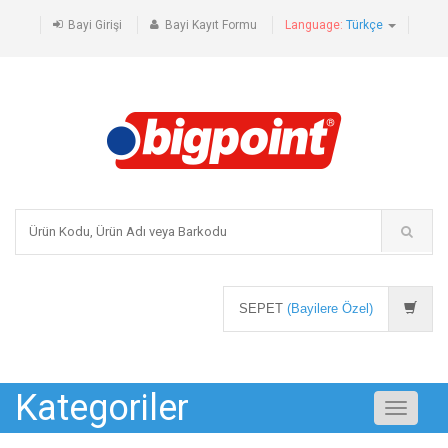
Bayi Girişi
Bayi Kayıt Formu
Language:
Türkçe
SEPET
(Bayilere Özel)
Kategoriler
Toggle
navigati