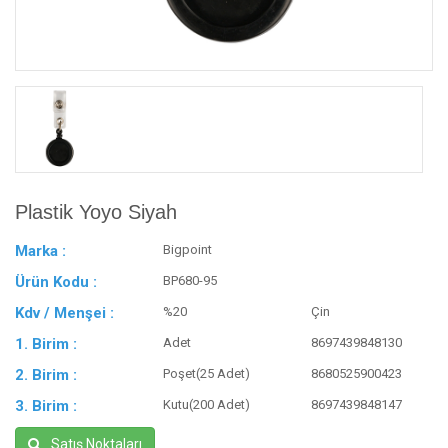
Plastik Yoyo Siyah
Marka :
Bigpoint
Ürün Kodu :
BP680-95
Kdv / Menşei :
%20
Çin
1. Birim :
Adet
8697439848130
2. Birim :
Poşet(25 Adet)
8680525900423
3. Birim :
Kutu(200 Adet)
8697439848147
Satış Noktaları