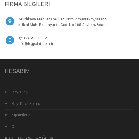
FIRMA BILGILERI
Deliklikaya Mah. Kitabe Cad. No:5 Arnavutköy/İstanbul
İstiklal Mah. Bakımyurdu Cad. No:188 Seyhan/Adana
0(212) 551 00 92
info@bigpoint.com.tr
HESABIM
Bayi Girişi
Bayi Kayıt Formu
Siparişlerim
Xml
KALITE VE SAĞLIK