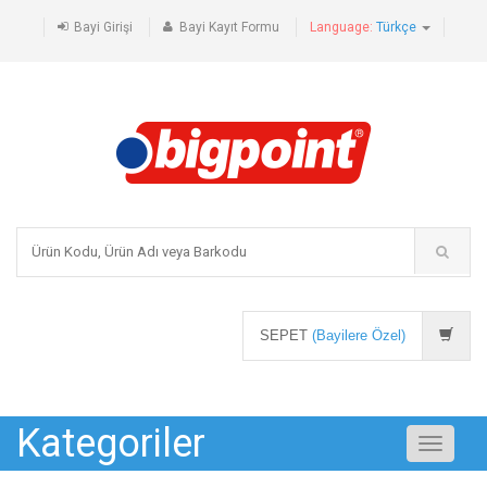
Bayi Girişi
Bayi Kayıt Formu
Language:
Türkçe
SEPET
(Bayilere Özel)
Kategoriler
Toggle
navigati