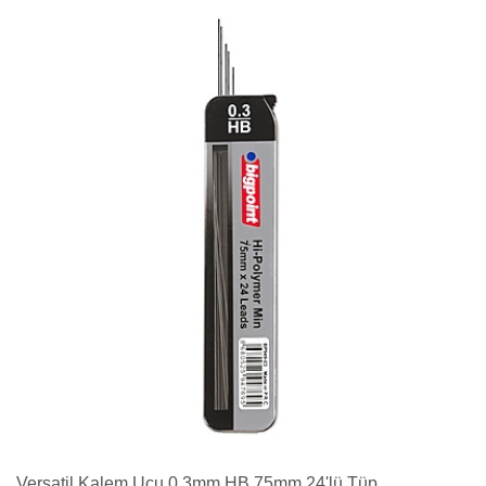
Versatil Kalem Ucu 0.3mm HB 75mm 24'lü Tüp