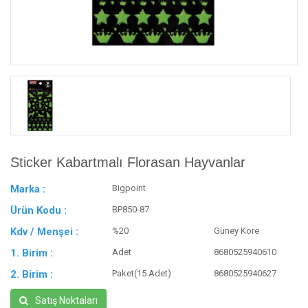
Sticker Kabartmalı Florasan Hayvanlar
Marka :
Bigpoint
Ürün Kodu :
BP850-87
Kdv / Menşei :
%20
Güney Kore
1. Birim :
Adet
8680525940610
2. Birim :
Paket(15 Adet)
8680525940627
Satış Noktaları