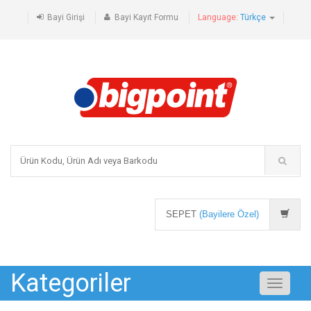
Bayi Girişi
Bayi Kayıt Formu
Language:
Türkçe
SEPET
(Bayilere Özel)
Kategoriler
Toggle
navigati