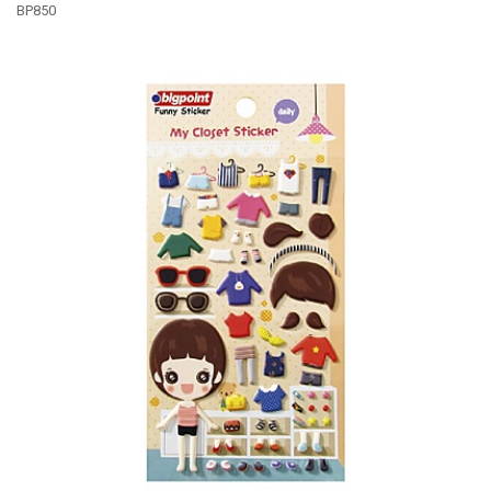
BP850