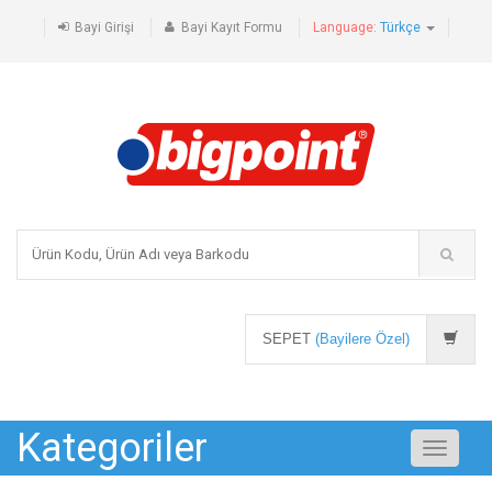
Bayi Girişi
Bayi Kayıt Formu
Language:
Türkçe
SEPET
(Bayilere Özel)
Kategoriler
Toggle
navigati