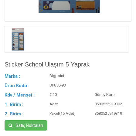
Sticker School Ulaşım 5 Yaprak
Marka :
Bigpoint
Ürün Kodu :
BP850-93
Kdv / Menşei :
%20
Güney Kore
1. Birim :
Adet
8680525919302
2. Birim :
Paket(15 Adet)
8680525919319
Satış Noktaları