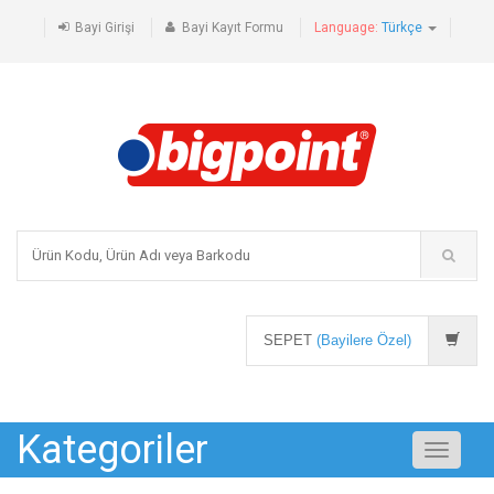
Bayi Girişi
Bayi Kayıt Formu
Language:
Türkçe
SEPET
(Bayilere Özel)
Kategoriler
Toggle
navigati