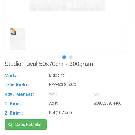
Studio Tuval 50x70cm - 300gram
Marka :
Bigpoint
Ürün Kodu :
BPPE5308-5070
Kdv / Menşei :
%20
Çin
1. Birim :
Adet
8680525934466
2. Birim :
Koli(10 Adet)
Satış Noktaları