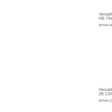
Versat
HB 75m
BP949-0
Versat
2B 120
BP949-2