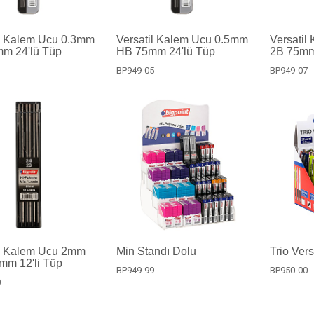
il Kalem Ucu 0.3mm
Versatil Kalem Ucu 0.5mm
Versatil
m 24'lü Tüp
HB 75mm 24'lü Tüp
2B 75mm
3
BP949-05
BP949-07
il Kalem Ucu 2mm
Min Standı Dolu
Trio Vers
mm 12'li Tüp
BP949-99
BP950-00
0