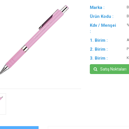
Marka :
B
Ürün Kodu :
B
Kdv / Menşei
:
1. Birim :
A
2. Birim :
P
3. Birim :
K
Satış Noktaları