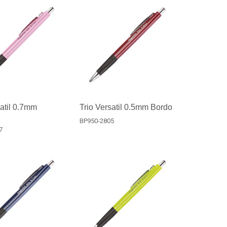
satil 0.7mm
Trio Versatil 0.5mm Bordo
BP950-2805
7